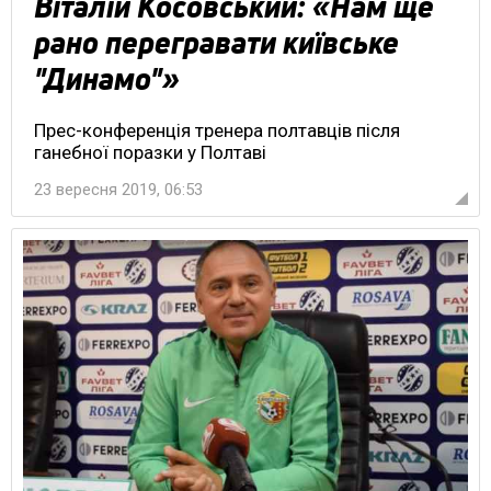
Віталій Косовський: «Нам ще
рано перегравати київське
"Динамо"»
Прес-конференція тренера полтавців після
ганебної поразки у Полтаві
23 вересня 2019, 06:53