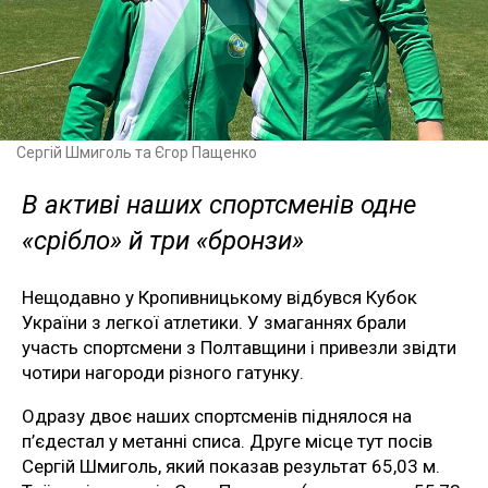
Сергій Шмиголь та Єгор Пащенко
В активі наших спортсменів одне
«срібло» й три «бронзи»
Нещодавно у Кропивницькому відбувся Кубок
України з легкої атлетики. У змаганнях брали
участь спортсмени з Полтавщини і привезли звідти
чотири нагороди різного гатунку.
Одразу двоє наших спортсменів піднялося на
п’єдестал у метанні списа. Друге місце тут посів
Сергій Шмиголь, який показав результат 65,03 м.