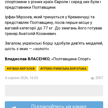
спортсмени з різних країн Європи і серед них були і
представники Полтавщини.
Ірфан Мірзоєв, який тренується у Кременчуці та
представляє Полтавщину, посів перше місце у
ваговій категорії до 77 кг. До змагань його готував
тренер Анатолій Коханевич.
Загалом, українські борці здобули дев’ять медалей,
шість з яких — «золоті».
Владислав ВЛАСЕНКО
, «Полтавщина Спорт»
ІРФАН МІРЗОЄВ
ГРЕКО-РИМСЬКА БОРОТЬБА
4 серпня 2026, 16:03
2007
Підписуйтесь на канал