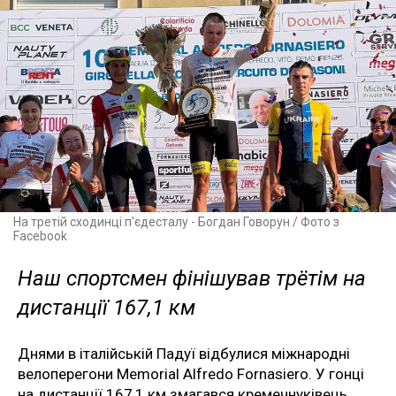
На третій сходинці п'єдесталу - Богдан Говорун / Фото з
Facebook
Наш спортсмен фінішував трётім на
дистанції 167,1 км
Днями в італійській Падуї відбулися міжнародні
велоперегони Memorial Alfredo Fornasiero. У гонці
на дистанції 167,1 км змагався кремечнуківець