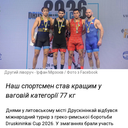
Другий ліворуч - Ірфан Мірзоєв / Фото з Facebook
Наш спортсмен став кращим у
ваговій категорії 77 кг
Днями у литовському місті Друскінінкай відбувся
міжнародний турнір з греко-римської боротьби
Druskininkai Cup 2026. У змаганнях брали участь