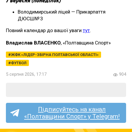
7 вересня (понеділок)
Володимирський ліцей — Прикарпаття
ДЮСШ№ 3
Повний календар до вашої уваги
тут
.
Владислав ВЛАСЕНКО
, «Полтавщина Спорт»
ЖФК «ЛІДЕР-ЗБІРНА ПОЛТАВСЬКОЇ ОБЛАСТІ»
ФУТБОЛ
5 серпня 2026, 17:17
904
Підписуйтесь на канал
«Полтавщини Спорт» у Telegram!