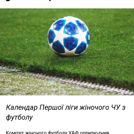
Календар Першої ліги жіночого ЧУ з
футболу
Комітет жіночого футболу УАФ оприлюднив