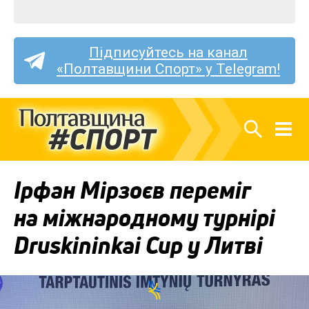
Підписуйтесь на канал
«Полтавщини Спорт» у Telegram!
Ірфан Мірзоєв переміг
на міжнародному турнірі
Druskininkai Cup у Литві