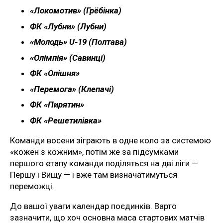
«Локомотив» (Грёбінка)
ФК «Лубни» (Лубни)
«Молодь» U-19 (Полтава)
«Олімпія» (Савинці)
ФК «Опішня»
«Перемога» (Клепачі)
ФК «Пирятин»
ФК «Решетилівка»
Команди восени зіграють в одне коло за системою
«кожен з кожним», потім же за підсумками
першого етапу команди поділяться на дві ліги —
Першу і Вищу — і вже там визначатимуться
переможці.
До вашої уваги календар поєдинків. Варто
зазначити, що хоч основна маса стартових матчів