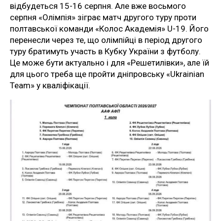
відбудеться 15-16 серпня. Але вже восьмого
серпня «Олімпія» зіграє матч другого туру проти
полтавської команди «Колос Академія» U-19. Його
перенесли через те, що олімпійці в період другого
туру братимуть участь в Кубку України з футболу.
Це може бути актуально і для «Решетилівки», але їй
для цього треба ще пройти дніпровську «Ukrainian
Team» у кваліфікації.