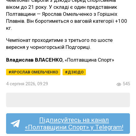
чемпіонат Європи з дзюдо серед спортсменів
віком до 21 року. У складі є один представник
Полтавщини — Ярослав Омельченко з Горішніх
Плавнів. Він боротиметься о ваговій категорії +100
кг.
Чемпіонат проходитиме з третього по шосте
вересня у чорногорській Подгориці.
Владислав ВЛАСЕНКО
, «Полтавщина Спорт»
ЯРОСЛАВ ОМЕЛЬЧЕНКО
ДЗЮДО
4 серпня 2026, 09:29
545
Підписуйтесь на канал
«Полтавщини Спорт» у Telegram!