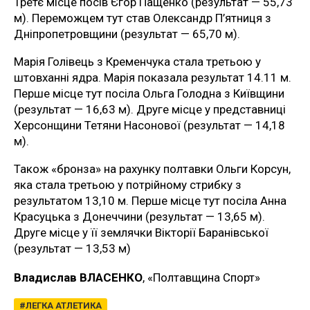
Трётє місце посів Єгор Пащенко (результат — 55,73
м). Переможцем тут став Олександр П’ятниця з
Дніпропетровщини (результат — 65,70 м).
Марія Голівець з Кременчука стала третьою у
штовханні ядра. Марія показала результат 14.11 м.
Перше місце тут посіла Ольга Голодна з Київщини
(результат — 16,63 м). Друге місце у представниці
Херсонщини Тетяни Насонової (результат — 14,18
м).
Також «бронза» на рахунку полтавки Ольги Корсун,
яка стала третьою у потрійному стрибку з
результатом 13,10 м. Перше місце тут посіла Анна
Красуцька з Донеччини (результат — 13,65 м).
Друге місце у її землячки Вікторії Баранівської
(результат — 13,53 м)
Владислав ВЛАСЕНКО
, «Полтавщина Спорт»
ЛЕГКА АТЛЕТИКА