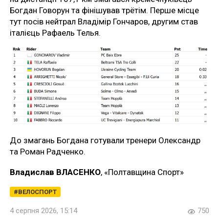
Богдан Говорун та фінішував трётім. Перше місце
тут посів нейтрал Владімір Гончаров, другим став
італієць Рафаель Телья.
До змагань Богдана готували тренери Олександр
та Роман Радченко.
Владислав ВЛАСЕНКО
, «Полтавщина Спорт»
ВЕЛОСПОРТ
4 серпня 2026, 15:14
750