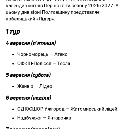
календар матчів Першої ліги сезону 2026/2027. У
цьому дивізіоні Полтавщину представляє
кобеляцький «Лідер».
1 тур
4 вересня (п’ятниця)
Чорноморець — Атекс
ОФКІП-Полісся — Тесла
5 вересня (субота)
Жайвір — Лідер
6 вересня (неділя)
СДЮСШОР Ужгород — Житомирський ліцей
Надбужжя — Янтарочка