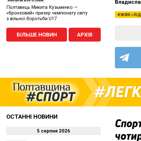
ВІЛЬНА БОРОТЬБА
Владисла
Полтавець Микита Кузьменко —
«бронзовий» призер чемпіонату світу
ЖФК «ЛІД
з вільної боротьби U17
БІЛЬШЕ НОВИН
АРХІВ
ЛЕГК
ОСТАННІ НОВИНИ
Спор
5 серпня 2026
чотир