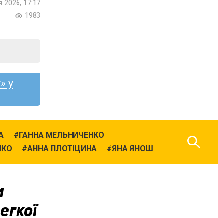
я 2026, 17:17
1983
» у
А
ГАННА МЕЛЬНИЧЕНКО
НКО
АННА ПЛОТІЦИНА
ЯНА ЯНОШ
и
егкої