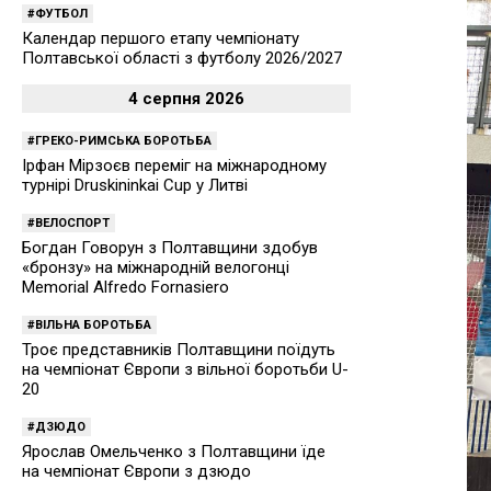
ФУТБОЛ
Календар першого етапу чемпіонату
Полтавської області з футболу 2026/2027
4 серпня 2026
ГРЕКО-РИМСЬКА БОРОТЬБА
Ірфан Мірзоєв переміг на міжнародному
турнірі Druskininkai Cup у Литві
ВЕЛОСПОРТ
Богдан Говорун з Полтавщини здобув
«бронзу» на міжнародній велогонці
Memorial Alfredo Fornasiero
ВІЛЬНА БОРОТЬБА
Троє представників Полтавщини поїдуть
на чемпіонат Європи з вільної боротьби U-
20
ДЗЮДО
Ярослав Омельченко з Полтавщини їде
на чемпіонат Європи з дзюдо