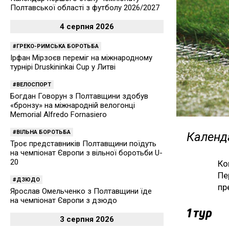
Полтавської області з футболу 2026/2027
4 серпня 2026
ГРЕКО-РИМСЬКА БОРОТЬБА
Ірфан Мірзоєв переміг на міжнародному
турнірі Druskininkai Cup у Литві
ВЕЛОСПОРТ
Богдан Говорун з Полтавщини здобув
«бронзу» на міжнародній велогонці
Memorial Alfredo Fornasiero
ВІЛЬНА БОРОТЬБА
Календа
Троє представників Полтавщини поїдуть
на чемпіонат Європи з вільної боротьби U-
20
Ко
Пе
ДЗЮДО
пр
Ярослав Омельченко з Полтавщини їде
на чемпіонат Європи з дзюдо
1 тур
3 серпня 2026