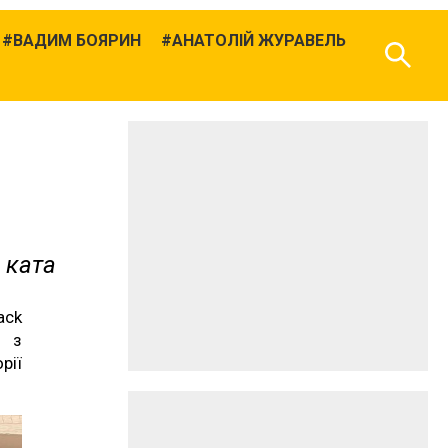
ВАДИМ БОЯРИН
АНАТОЛІЙ ЖУРАВЕЛЬ
 ката
ack
и з
рії