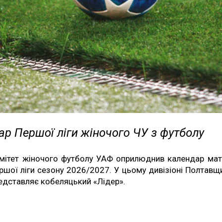
р Першої ліги жіночого ЧУ з футболу
мітет жіночого футболу УАФ оприлюднив календар мат
ршої ліги сезону 2026/2027. У цьому дивізіоні Полтавщ
едставляє кобеляцький «Лідер».