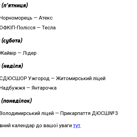
 (п’ятниця)
Чорноморець — Атекс
ОФКІП-Полісся — Тесла
 (субота)
Жайвір — Лідер
 (неділя)
СДЮСШОР Ужгород — Житомирський ліцей
Надбужжя — Янтарочка
 (понеділок)
Володимирський ліцей — Прикарпаття ДЮСШ№ 3
вний календар до вашої уваги
тут
.