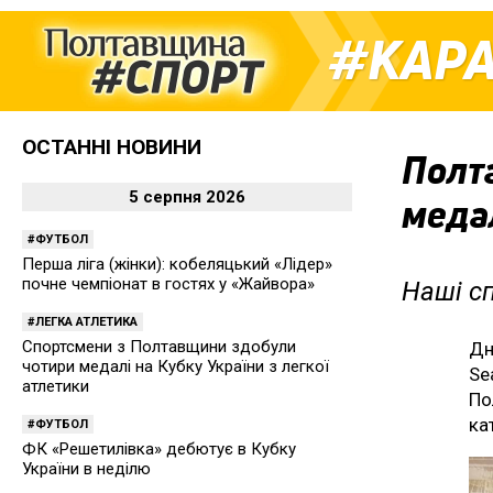
КАРА
ОСТАННІ НОВИНИ
Полта
5 серпня 2026
медал
ФУТБОЛ
Перша ліга (жінки): кобеляцький «Лідер»
почне чемпіонат в гостях у «Жайвора»
Наші сп
ЛЕГКА АТЛЕТИКА
Спортсмени з Полтавщини здобули
Дн
чотири медалі на Кубку України з легкої
Se
атлетики
По
ка
ФУТБОЛ
ФК «Решетилівка» дебютує в Кубку
України в неділю