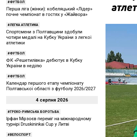
ФУТБОЛ
атле
Перша ліга (жінки): кобеляцький «Лідер»
почне чемпіонат в гостях у «Жайвора»
ЛЕГКА АТЛЕТИКА
Спортсмени з Полтавщини здобули
чотири медалі на Кубку України з легкої
атлетики
ФУТБОЛ
ФК «Решетилівка» дебютує в Кубку
України в неділю
ФУТБОЛ
Календар першого етапу чемпіонату
Полтавської області з футболу 2026/2027
4 серпня 2026
ГРЕКО-РИМСЬКА БОРОТЬБА
Ірфан Мірзоєв переміг на міжнародному
турнірі Druskininkai Cup у Литві
ВЕЛОСПОРТ