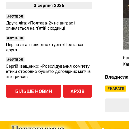
3 серпня 2026
ФУТБОЛ
Друга ліга: «Полтава-2» не виграє і
опиняється на п’ятій сходинці
ФУТБОЛ
Перша ліга: після двох турів «Полтава»
друга
Яр
ФУТБОЛ
Ка
Сергій Іващенко: «Розслідування комітету
етики стосовно буцімто договірних матчів
ще триває»
Владисла
КАРАТЕ
БІЛЬШЕ НОВИН
АРХІВ