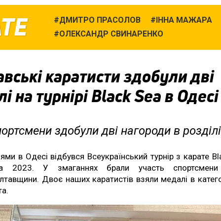
ТЕ
ДМИТРО ПРАСОЛОВ
ІННА МАЖАРА
ОЛЕКСАНДР СВИНАРЕНКО
вські каратисти здобули дві
і на турнірі Black Sea в Одесі
ортсмени здобули дві нагороди в розділі
ями в Одесі відбувся Всеукраїнський турнір з карате Bl
a 2023. У змаганнях брали участь спортсмен
лтавщини. Двоє наших каратистів взяли медалі в катего
та.