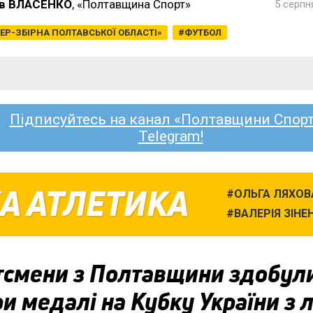
в ВЛАСЕНКО
, «Полтавщина Спорт»
5 серпн
ЕР-ЗБІРНА ПОЛТАВСЬКОЇ ОБЛАСТІ»
ФУТБОЛ
Підписуйтесь на канал «Полтавщини Спорт
Telegram!
А АТЛЕТИКА
ОЛЬГА ЛЯХОВ
ВАЛЕРІЯ ЗІНЕ
тсмени з Полтавщини здобул
и медалі на Кубку України з л