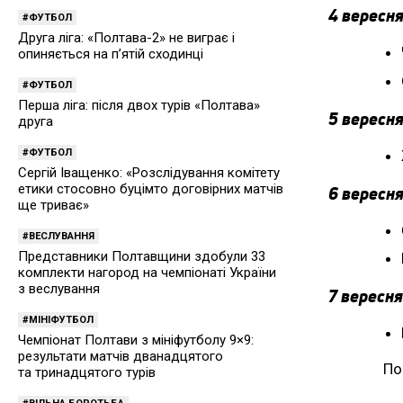
4 вересня
ФУТБОЛ
Друга ліга: «Полтава-2» не виграє і
опиняється на п’ятій сходинці
ФУТБОЛ
Перша ліга: після двох турів «Полтава»
5 вересня
друга
ФУТБОЛ
Сергій Іващенко: «Розслідування комітету
етики стосовно буцімто договірних матчів
6 вересня
ще триває»
ВЕСЛУВАННЯ
Представники Полтавщини здобули 33
комплекти нагород на чемпіонаті України
з веслування
7 вересня
МІНІФУТБОЛ
Чемпіонат Полтави з мініфутболу 9×9:
результати матчів дванадцятого
По
та тринадцятого турів