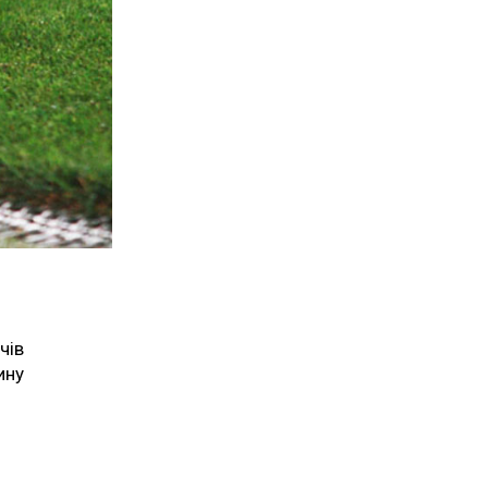
чів
ину