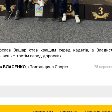
ослав Вишар став кращим серед кадетів, а Владис
нівець – третім серед дорослих.
в ВЛАСЕНКО
, «Полтавщина Спорт»
28 вересня