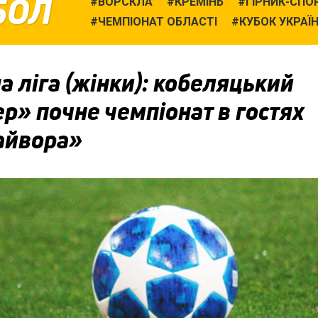
БОЛ
ВОРСКЛА
КРЕМІНЬ
ГІРНИК-СПО
ЧЕМПІОНАТ ОБЛАСТІ
КУБОК УКРАЇ
 ліга (жінки): кобеляцький
р» почне чемпіонат в гостях
айвора»