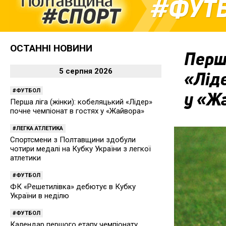
ФУТ
ОСТАННІ НОВИНИ
Перша
5 серпня 2026
«Ліде
ФУТБОЛ
у «Ж
Перша ліга (жінки): кобеляцький «Лідер»
почне чемпіонат в гостях у «Жайвора»
ЛЕГКА АТЛЕТИКА
Спортсмени з Полтавщини здобули
чотири медалі на Кубку України з легкої
атлетики
ФУТБОЛ
ФК «Решетилівка» дебютує в Кубку
України в неділю
ФУТБОЛ
Календар першого етапу чемпіонату