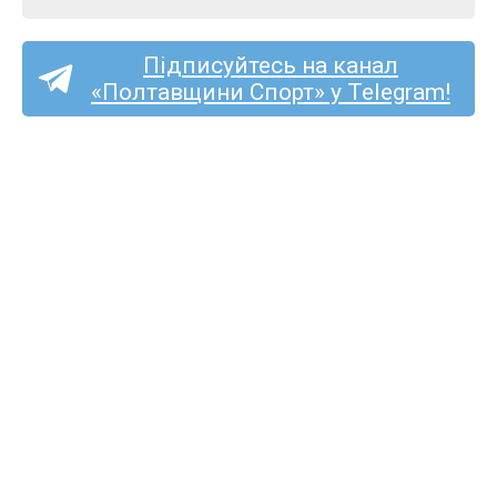
Підписуйтесь на канал
«Полтавщини Спорт» у Telegram!
ФК «Решетилівка»
дебютує в Кубку України
в неділю