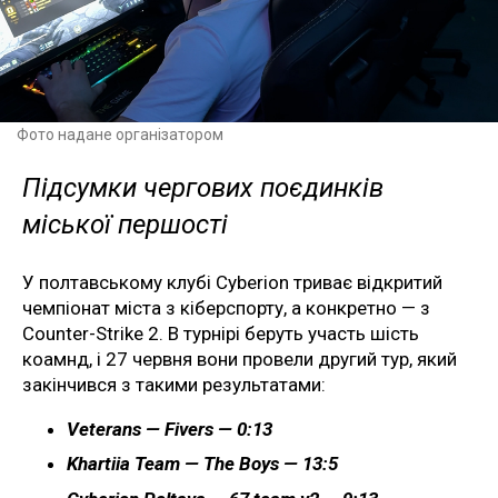
Фото надане організатором
Підсумки чергових поєдинків
міської першості
У полтавському клубі Cyberion триває відкритий
чемпіонат міста з кіберспорту, а конкретно — з
Counter-Strike 2. В турнірі беруть участь шість
коамнд, і 27 червня вони провели другий тур, який
закінчився з такими результатами:
Veterans — Fivers — 0:13
Khartiia Team — The Boys — 13:5