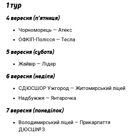
1 тур
4 вересня (п’ятниця)
Чорноморець — Атекс
ОФКІП-Полісся — Тесла
5 вересня (субота)
Жайвір — Лідер
6 вересня (неділя)
СДЮСШОР Ужгород — Житомирський ліцей
Надбужжя — Янтарочка
7 вересня (понеділок)
Володимирський ліцей — Прикарпаття
ДЮСШ№ 3