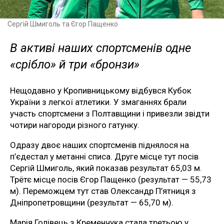
Сергій Шмиголь та Єгор Пащенко
В активі наших спортсменів одне
«срібло» й три «бронзи»
Нещодавно у Кропивницькому відбувся Кубок
України з легкої атлетики. У змаганнях брали
участь спортсмени з Полтавщини і привезли звідти
чотири нагороди різного гатунку.
Одразу двоє наших спортсменів піднялося на
п’єдестал у метанні списа. Друге місце тут посів
Сергій Шмиголь, який показав результат 65,03 м.
Трётє місце посів Єгор Пащенко (результат — 55,73
м). Переможцем тут став Олександр П’ятниця з
Дніпропетровщини (результат — 65,70 м).
Марія Голівець з Кременчука стала третьою у