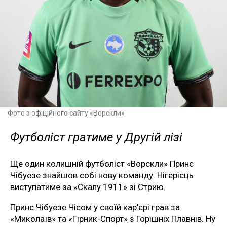
Фото з офіційного сайту «Ворскли»
Футболіст гратиме у Другій лізі
Ще один колишній футболіст «Ворскли» Принс
Чібуезе знайшов собі нову команду. Нігерієць
виступатиме за «Скалу 1911» зі Стрию.
Принс Чібуезе Чісом у своїй кар’єрі грав за
«Миколаїв» та «Гірник-Спорт» з Горішніх Плавнів. Ну