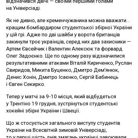
відзначився двічі — своїми першими голами
на Універсіаді.
Як не дивно, але кременчужанина можна вважати...
кращим бомбардиром студентської збірної України
у цій грі. Адже по дві шайби у ворота британців
закинули троє українців, серед них два захисники —
Артем Євсейчик і Валентин Алексюк та форвард
Олег Задоєнко. Ще по одному разу відзначилися
результативними атаками Віталій Кириченко, Руслан
Свиридов, Микита Буценко, Дмитро Дем’янюк,
Денис Хонін, Дмитро Ісаєнко, Сергій Бабинець
і Євген Секирко.
Тепер у матчі за 9-10 місця, який відбудеться
у Трентіно 19 грудня, зустрінуться студентські
хокейні збірні України і Швеції.
Що ж стосується загального виступу студентів
України на Всесвітній зимовій Універсіаді,
то у перші шість днів змагань українці завоювали