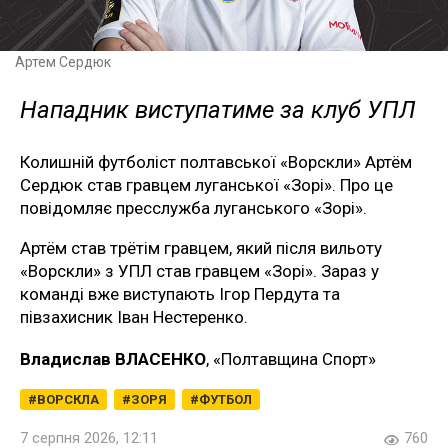
Артем Сердюк
Нападник виступатиме за клуб УПЛ
Колишній футболіст полтавської «Ворскли» Артём
Сердюк став гравцем луганської «Зорі». Про це
повідомляє пресслужба луганського «Зорі».
Артём став трётім гравцем, який після вильоту
«Ворскли» з УПЛ став гравцем «Зорі». Зараз у
команді вже виступають Ігор Пердута та
півзахисник Іван Нестеренко.
Владислав ВЛАСЕНКО
, «Полтавщина Спорт»
ВОРСКЛА
ЗОРЯ
ФУТБОЛ
7 серпня 2026, 12:11
760