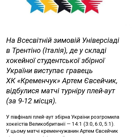
На Всесвітній зимовій Універсіаді
в Трентіно (Італія), де у складі
хокейної студентської збірної
України виступає гравець
ХК «Кременчук» Артем Євсейчик,
відбулися матчі турніру плей-аут
(за 9-12 місця).
У півфіналі плей-аут збірна України розгромила
хокеїстів Великобританії — 14:1 (3:0, 6:0, 5:1).
У цьому матчі кременчужанин Артем Євсейчик