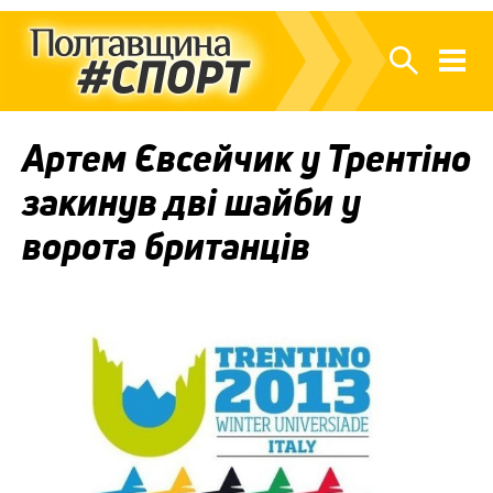
Артем Євсейчик у Трентіно
закинув дві шайби у
ворота британців