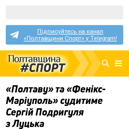
Підписуйтесь на канал
«Полтавщини Спорт» у Telegram!
«Полтаву» та «Фенікс-
Маріуполь» судитиме
Сергій Подригуля
з Луцька