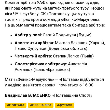
Комітет арбітрів УАФ оприлюднив списки суддів,
які працюватимуть на матчах третього туру Першої
ліги ЧУ з футболу. СК «Полтава» у цьому турі в
гостях зіграє проти команди «Фенікс-Маріуполь».
На цьому матчі працюватиме така бригада арбітрів:
Арбітр у полі:
Сергій Подригуля (Луцьк)
Асистенти арбітра:
Микола Близнюк (Харків),
Павло Супрунюк (Волинська область)
Четвертий арбітр:
Степан Лапко (Львів)
Спостерігачка арбітражу:
Анастасія
Романюк (Івано-Франківськ)
Матч «Фенікс-Маріуполь» — «Полтава» відбудеться
у неділю дев’ятого серпня і почнеться о 16:00.
Владислав ВЛАСЕНКО
, «Полтавщина Спорт»
ПОЛТАВА
ПЕРША ЛІГА
ФУТБОЛ