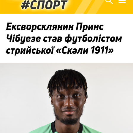
Ексворсклянин Принс
Чібуезе став футболістом
стрийської «Скали 1911»