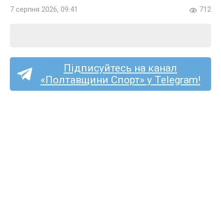
7 серпня 2026, 09:41
712
Підписуйтесь на канал
«Полтавщини Спорт» у Telegram!
Перша ліга (жінки):
кобеляцький «Лідер»
почне чемпіонат в гостях