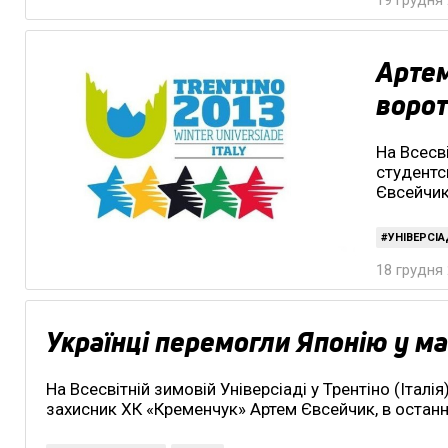
19 грудня 
Артем
ворот
На Всесві
студентс
Євсейчик,
УНІВЕРСІА
18 грудня 
Українці перемогли Японію у мат
На Всесвітній зимовій Універсіаді у Трентіно (Італі
захисник ХК «Кременчук» Артем Євсейчик, в останн