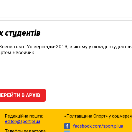
х студентів
 Всесвітньої Універсіади-2013, в якому у складі студентсь
Артем Євсейчик
ПЕРЕЙТИ В АРХІВ
Редакційна пошта:
«Полтавщина Спорт» у соцмереж
editor@sport.pl.ua
facebook.com/sport.pl.ua
Телефон редактора: