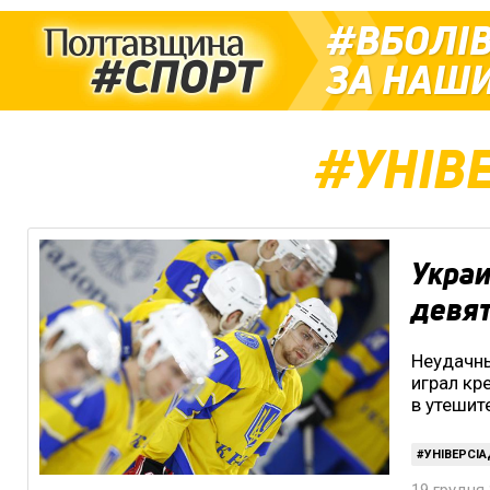
ВБОЛІ
ЗА НАШИ
УНІВ
Укра
девят
Неудачны
играл кр
в утешит
УНІВЕРСІА