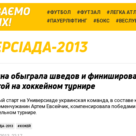
ВАЄМО
ФУТБОЛ
ФУТЗАЛ
ЛЕГКА АТ
Х!
ПАУЕРЛІФТИНГ
БОКС
ВЕСЛУ
ЕРСІАДА-2013
ина обыграла шведов и финиширов
ой на хоккейном турнире
й старт на Универсиаде украинская команда, в составе
еменчужанин Артем Евсейчик, компенсировала победами
ельном турнире.
ДА-2013
ХОКЕЙ