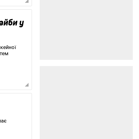
айби у
окейної
ртем
пає