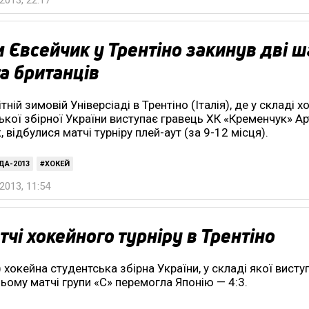
2013, 22:17
 Євсейчик у Трентіно закинув дві ш
а британців
тній зимовій Універсіаді в Трентіно (Італія), де у складі х
ької збірної України виступає гравець ХК «Кременчук» А
 відбулися матчі турніру плей-аут (за 9-12 місця).
ДА-2013
ХОКЕЙ
2013, 11:54
чі хокейного турніру в Трентіно
я) хокейна студентська збірна України, у складі якої висту
ьому матчі групи «С» перемогла Японію — 4:3.