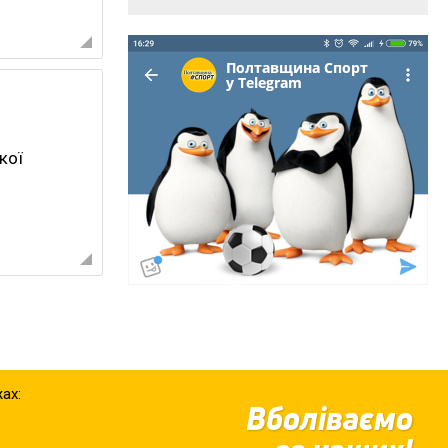
кої
ах:
Вболіваємо