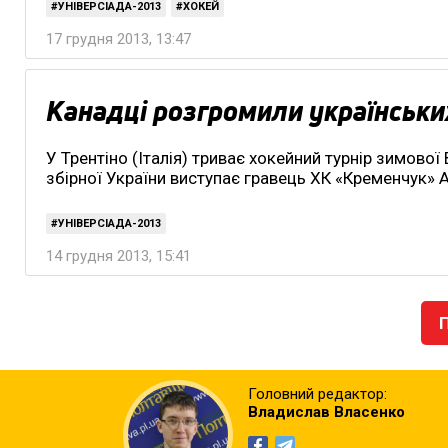
УНІВЕРСІАДА-2013
ХОКЕЙ
17 грудня 2013, 13:47
Канадці розгромили українськи
У Трентіно (Італія) триває хокейний турнір зимової
збірної України виступає гравець ХК «Кременчук» 
УНІВЕРСІАДА-2013
14 грудня 2013, 15:41
Головний редактор:
Владислав Власенко