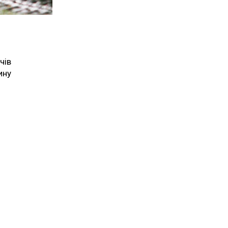
чів
ину