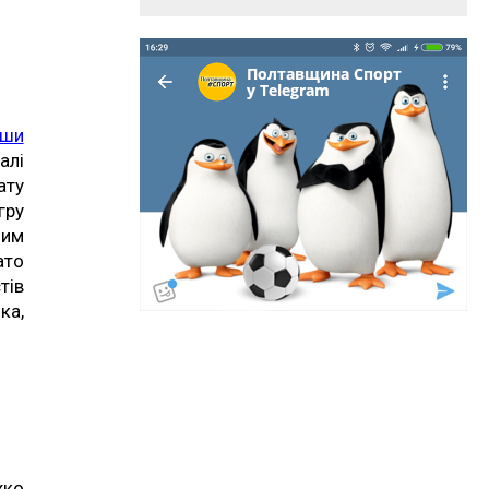
вши
алі
ату
ру
ним
ато
тів
а,
жко