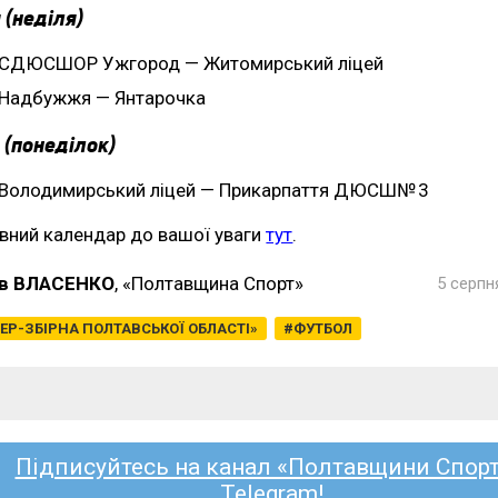
 (неділя)
СДЮСШОР Ужгород — Житомирський ліцей
Надбужжя — Янтарочка
 (понеділок)
Володимирський ліцей — Прикарпаття ДЮСШ№ 3
вний календар до вашої уваги
тут
.
в ВЛАСЕНКО
, «Полтавщина Спорт»
5 серпн
ЕР-ЗБІРНА ПОЛТАВСЬКОЇ ОБЛАСТІ»
ФУТБОЛ
Підписуйтесь на канал «Полтавщини Спорт
Telegram!