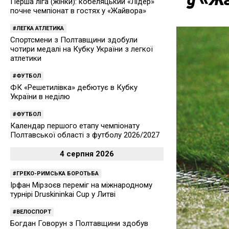
Перша ліга (жінки): кобеляцький «Лідер»
почне чемпіонат в гостях у «Жайвора»
ЛЕГКА АТЛЕТИКА
Спортсмени з Полтавщини здобули
чотири медалі на Кубку України з легкої
атлетики
ФУТБОЛ
ФК «Решетилівка» дебютує в Кубку
України в неділю
ФУТБОЛ
Календар першого етапу чемпіонату
Полтавської області з футболу 2026/2027
4 серпня 2026
ГРЕКО-РИМСЬКА БОРОТЬБА
Ірфан Мірзоєв переміг на міжнародному
турнірі Druskininkai Cup у Литві
ВЕЛОСПОРТ
Богдан Говорун з Полтавщини здобув