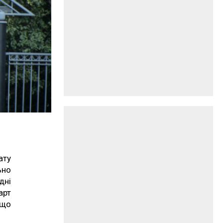
ату
ьно
дні
арт
ещо