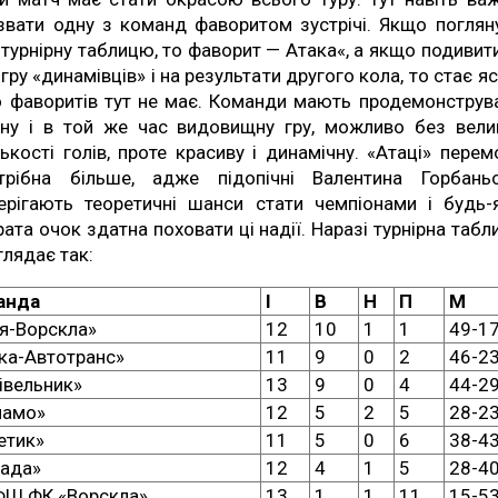
звати одну з команд фаворитом зустрічі. Якщо поглян
 турнірну таблицю, то фаворит — Атака«, а якщо подивит
 гру «динамівців» і на результати другого кола, то стає яс
 фаворитів тут не має. Команди мають продемонструв
вну і в той же час видовищну гру, можливо без вели
лькості голів, проте красиву і динамічну. «Атаці» перем
трібна більше, адже підопічні Валентина Горбань
ерігають теоретичні шанси стати чемпіонами і будь-
рата очок здатна поховати ці надії. Наразі турнірна табл
глядає так:
анда
І
В
Н
П
М
я-Ворскла»
12
10
1
1
49-1
ка-Автотранс»
11
9
0
2
46-2
івельник»
13
9
0
4
44-2
намо»
12
5
2
5
28-2
етик»
11
5
0
6
38-4
ада»
12
4
1
5
28-4
Ш ФК «Ворскла»
13
1
1
11
15-5