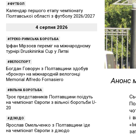
ФУТБОЛ
Календар першого етапу чемпіонату
Полтавської області з футболу 2026/2027
4 серпня 2026
ГРЕКО-РИМСЬКА БОРОТЬБА
Ірфан Мірзоєв переміг на міжнародному
турнірі Druskininkai Cup у Литві
ВЕЛОСПОРТ
Богдан Говорун з Полтавщини здобув
«бронзу» на міжнародній велогонці
Анонс м
Memorial Alfredo Fornasiero
ВІЛЬНА БОРОТЬБА
Сь
Троє представників Полтавщини поїдуть
на чемпіонат Європи з вільної боротьби U-
По
20
чо
і 
ДЗЮДО
«І
Ярослав Омельченко з Полтавщини їде
на чемпіонат Європи з дзюдо
за