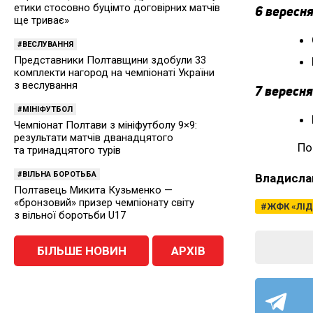
етики стосовно буцімто договірних матчів
6 вересня
ще триває»
ВЕСЛУВАННЯ
Представники Полтавщини здобули 33
комплекти нагород на чемпіонаті України
з веслування
7 вересня
МІНІФУТБОЛ
Чемпіонат Полтави з мініфутболу 9×9:
результати матчів дванадцятого
По
та тринадцятого турів
ВІЛЬНА БОРОТЬБА
Владисла
Полтавець Микита Кузьменко —
«бронзовий» призер чемпіонату світу
ЖФК «ЛІД
з вільної боротьби U17
БІЛЬШЕ НОВИН
АРХІВ