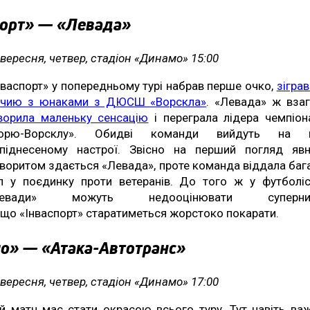
порт» — «Левада»
 вересня, четвер, стадіон «Динамо» 15:00
нваспорт» у попередньому турі набрав перше очко,
зігра
ічию з юнаками з ДЮСШ «Ворскла»
. «Левада» ж взаг
ворила маленьку сенсацію
і переграла лідера чемпіон
Зорю-Ворсклу». Обидві команди вийдуть на г
піднесеному настрої. Звісно на перший погляд яв
воритом здається «Левада», проте команда віддала баг
л у поєдинку проти ветеранів. До того ж у футболіс
Левади» можуть недооцінювати суперник
 що «Інваспорт» старатиметься жорстоко покарати.
о» — «Атака-Автотранс»
 вересня, четвер, стадіон «Динамо» 17:00
й матч має стати окрасою всього туру. Тут навіть ва