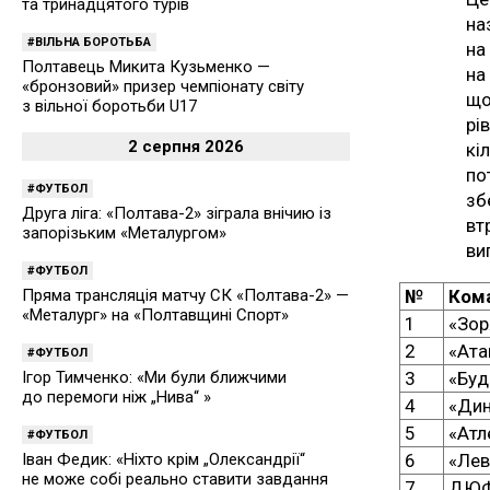
та тринадцятого турів
на
ВІЛЬНА БОРОТЬБА
на
Полтавець Микита Кузьменко —
на
«бронзовий» призер чемпіонату світу
що
з вільної боротьби U17
рі
2 серпня 2026
кі
по
ФУТБОЛ
зб
Друга ліга: «Полтава-2» зіграла внічию із
вт
запорізьким «Металургом»
ви
ФУТБОЛ
Пряма трансляція матчу СК «Полтава-2» —
№
Ком
«Металург» на «Полтавщині Спорт»
1
«Зор
2
«Ата
ФУТБОЛ
Ігор Тимченко: «Ми були ближчими
3
«Буд
до перемоги ніж „Нива“ »
4
«Ди
5
«Атл
ФУТБОЛ
Іван Федик: «Ніхто крім „Олександрії“
6
«Лев
не може собі реально ставити завдання
7
ДЮФ