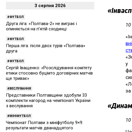
3 серпня 2026
«Інвас
ФУТБОЛ
Друга ліга: «Полтава-2» не виграє і
10
опиняється на п’ятій сходинці
«І
ФУТБОЛ
вн
Перша ліга: після двох турів «Полтава»
ст
друга
«
ФУТБОЛ
у 
Сергій Іващенко: «Розслідування комітету
фа
етики стосовно буцімто договірних матчів
си
ще триває»
«
ВЕСЛУВАННЯ
за
Представники Полтавщини здобули 33
комплекти нагород на чемпіонаті України
«Динам
з веслування
МІНІФУТБОЛ
10
Чемпіонат Полтави з мініфутболу 9×9:
результати матчів дванадцятого
Це