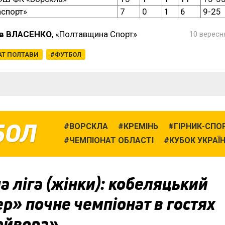
аспорт»
7
0
1
6
9-25
в ВЛАСЕНКО
, «Полтавщина Спорт»
10 вересня
АТ ПОЛТАВИ
ФУТБОЛ
БОЛ
ВОРСКЛА
КРЕМІНЬ
ГІРНИК-СПО
ЧЕМПІОНАТ ОБЛАСТІ
КУБОК УКРАЇ
 ліга (жінки): кобеляцький
р» почне чемпіонат в гостях
айвора»