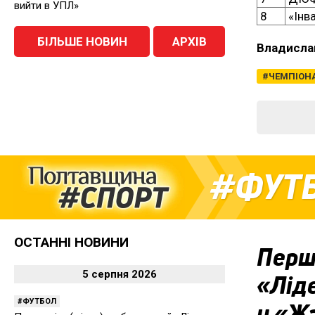
вийти в УПЛ»
8
«Інв
БІЛЬШЕ НОВИН
АРХІВ
Владисла
ЧЕМПІОН
ФУТ
ОСТАННІ НОВИНИ
Перша
5 серпня 2026
«Ліде
ФУТБОЛ
у «Ж