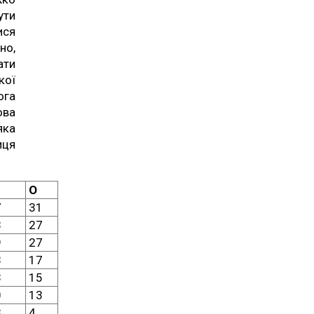
ути
ися
но,
ати
кої
ога
ова
яка
иця
О
7
31
3
27
9
27
3
17
3
15
0
13
3
4