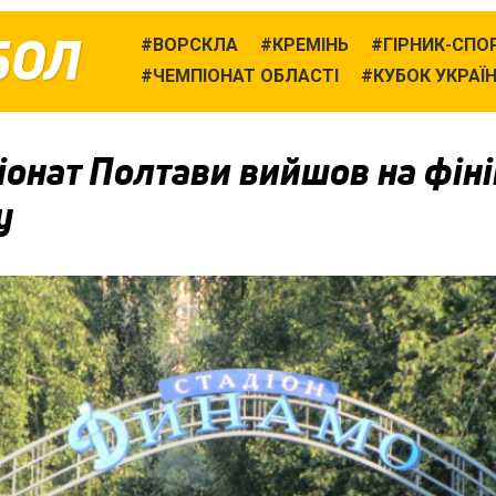
БОЛ
ВОРСКЛА
КРЕМІНЬ
ГІРНИК-СПО
ЧЕМПІОНАТ ОБЛАСТІ
КУБОК УКРАЇ
іонат Полтави вийшов на фін
у