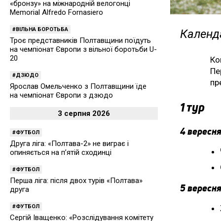
«бронзу» на міжнародній велогонці
Memorial Alfredo Fornasiero
ВІЛЬНА БОРОТЬБА
Календа
Троє представників Полтавщини поїдуть
на чемпіонат Європи з вільної боротьби U-
20
Ко
Пе
ДЗЮДО
пр
Ярослав Омельченко з Полтавщини їде
на чемпіонат Європи з дзюдо
1 тур
3 серпня 2026
4 вересня
ФУТБОЛ
Друга ліга: «Полтава-2» не виграє і
опиняється на п’ятій сходинці
ФУТБОЛ
Перша ліга: після двох турів «Полтава»
5 вересня
друга
ФУТБОЛ
Сергій Іващенко: «Розслідування комітету