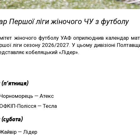
р Першої ліги жіночого ЧУ з футболу
мітет жіночого футболу УАФ оприлюднив календар мат
ршої ліги сезону 2026/2027. У цьому дивізіоні Полтавщ
едставляє кобеляцький «Лідер».
 (п’ятниця)
Чорноморець — Атекс
ОФКІП-Полісся — Тесла
 (субота)
Жайвір — Лідер