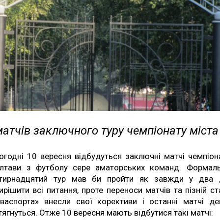
атчів заключного туру чемпіонату міста
огодні 10 вересня відбудуться заключні матчі чемпіон
лтави з футболу сере аматорських команд. Формал
тирнадцятий тур мав би пройти як завжди у два 
вирішити всі питання, проте переноси матчів та пізній ст
нваспорта» внесли свої корективи і останні матчі д
тягнуться. Отже 10 вересня мають відбутися такі матчі: