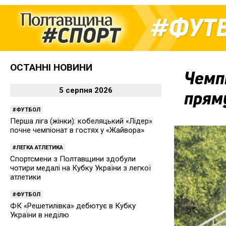
ФУТ
ОСТАННІ НОВИНИ
Чемп
5 серпня 2026
прям
ФУТБОЛ
Перша ліга (жінки): кобеляцький «Лідер»
почне чемпіонат в гостях у «Жайвора»
ЛЕГКА АТЛЕТИКА
Спортсмени з Полтавщини здобули
чотири медалі на Кубку України з легкої
атлетики
ФУТБОЛ
ФК «Решетилівка» дебютує в Кубку
України в неділю