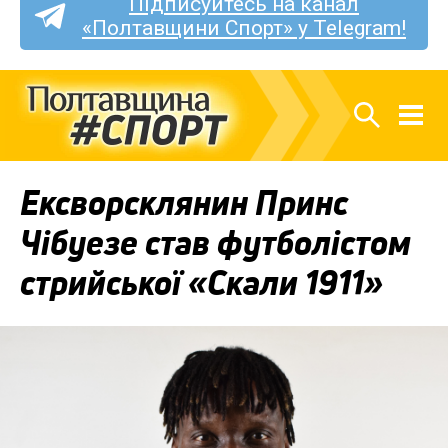
Підписуйтесь на канал
«Полтавщини Спорт» у Telegram!
Ексворсклянин Принс
Чібуезе став футболістом
стрийської «Скали 1911»