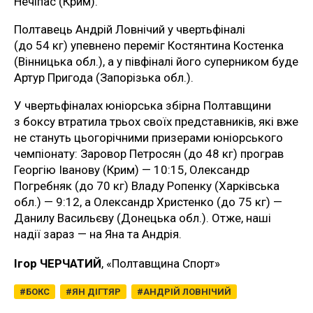
Нечіпас (Крим).
Полтавець Андрій Ловнічий у чвертьфіналі
(до 54 кг) упевнено переміг Костянтина Костенка
(Вінницька обл.), а у півфіналі його суперником буде
Артур Пригода (Запорізька обл.).
У чвертьфіналах юніорська збірна Полтавщини
з боксу втратила трьох своїх представників, які вже
не стануть цьогорічними призерами юніорського
чемпіонату: Заровор Петросян (до 48 кг) програв
Георгію Іванову (Крим) — 10:15, Олександр
Погребняк (до 70 кг) Владу Ропенку (Харківська
обл.) — 9:12, а Олександр Христенко (до 75 кг) —
Данилу Васильєву (Донецька обл.). Отже, наші
надії зараз — на Яна та Андрія.
Ігор ЧЕРЧАТИЙ
, «Полтавщина Спорт»
БОКС
ЯН ДІГТЯР
АНДРІЙ ЛОВНІЧИЙ