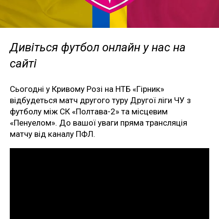
Дивіться футбол онлайн у нас на
сайті
Сьогодні у Кривому Розі на НТБ «Гірник»
відбудеться матч другого туру Другої ліги ЧУ з
футболу між СК «Полтава-2» та місцевим
«Пенуелом». До вашої уваги пряма трансляція
матчу від каналу ПФЛ.