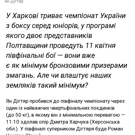
Ян Дігтяр
У Харкові триває чемпіонат України
з боксу серед юніорів, у програмі
якого двоє представників
Полтавщини проведуть 11 квітня
півфінальні бої — вони вже
є як мінімум бронзовими призерами
змагань. Але чи влаштує наших
земляків такий мінімум?
Ян Дігтяр пробився до півфіналу чемпіонату через
один із найважчих чвертьфінальних поєдинків
(до 50 кг), в якому він з мінімальною перевагою —
11:10 здолав опір Дмитра Харчука (Херсонська
обл.). У півфіналі суперником Дігтяря буде Роман