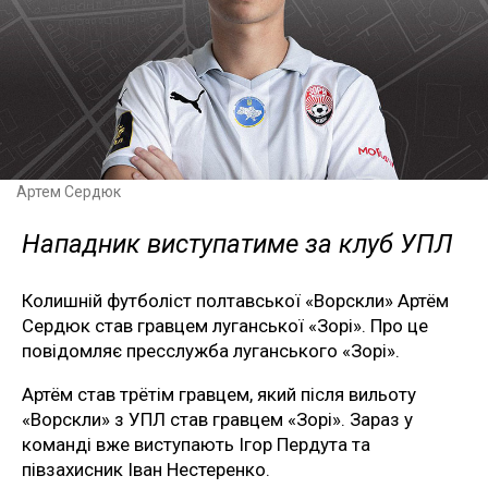
Артем Сердюк
Нападник виступатиме за клуб УПЛ
Колишній футболіст полтавської «Ворскли» Артём
Сердюк став гравцем луганської «Зорі». Про це
повідомляє пресслужба луганського «Зорі».
Артём став трётім гравцем, який після вильоту
«Ворскли» з УПЛ став гравцем «Зорі». Зараз у
команді вже виступають Ігор Пердута та
півзахисник Іван Нестеренко.