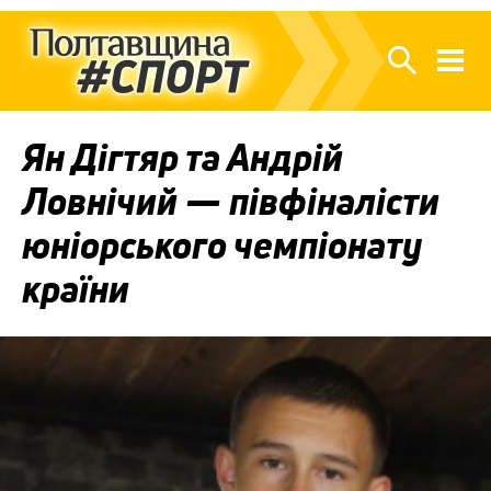
Ян Дігтяр та Андрій
Ловнічий — півфіналісти
юніорського чемпіонату
країни