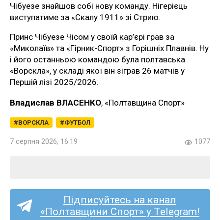
Чібуезе знайшов собі нову команду. Нігерієць
виступатиме за «Скалу 1911» зі Стрию.
Принс Чібуезе Чісом у своїй кар’єрі грав за
«Миколаїв» та «Гірник-Спорт» з Горішніх Плавнів. Ну
і його останньою командою була полтавська
«Ворскла», у складі якої він зіграв 26 матчів у
Першій лізі 2025/2026.
Владислав ВЛАСЕНКО
, «Полтавщина Спорт»
ВОРСКЛА
ФУТБОЛ
7 серпня 2026, 16:19
1077
Підписуйтесь на канал
«Полтавщини Спорт» у Telegram!