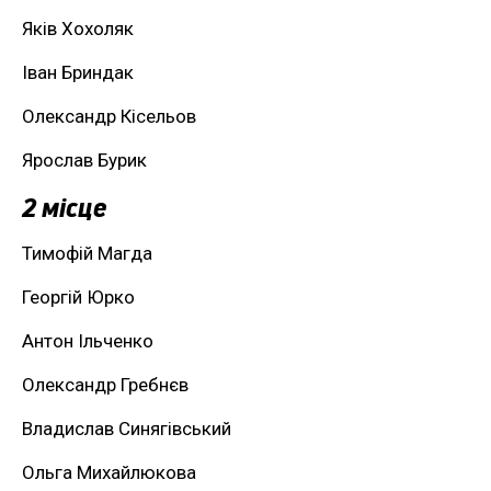
Яків Хохоляк
Іван Бриндак
Олександр Кісельов
Ярослав Бурик
2 місце
Тимофій Магда
Георгій Юрко
Антон Ільченко
Олександр Гребнєв
Владислав Синягівський
Ольга Михайлюкова