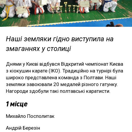
Наші земляки гідно виступила на
змаганнях у столиці
Днями у Києві відбувся Відкритий чемпіонат Києва
з кіокушин карате (IKO). Традиційно на турнірі була
широко представлена команда з Полтави. Наші
земляки завоювали 20 медалей різного гатунку.
Нагороди здобули такі полтавські каратисти.
1 місце
Михайло Посполитак
Андрій Березін