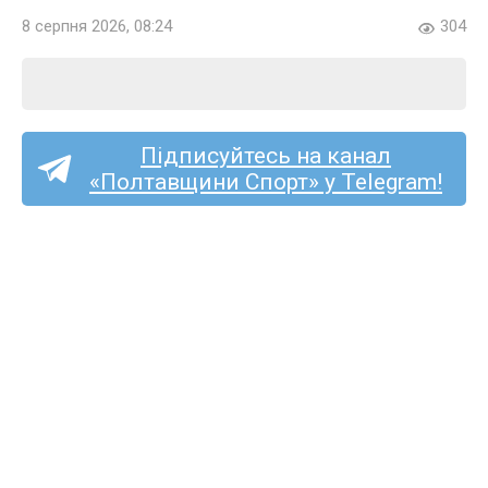
8 серпня 2026, 08:24
304
Підписуйтесь на канал
«Полтавщини Спорт» у Telegram!
Ексворсклянин Принс
Чібуезе став футболістом
стрийської «Скали 1911»