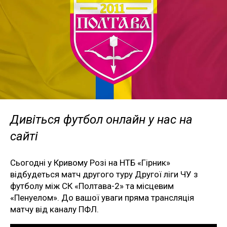
Дивіться футбол онлайн у нас на
сайті
Сьогодні у Кривому Розі на НТБ «Гірник»
відбудеться матч другого туру Другої ліги ЧУ з
футболу між СК «Полтава-2» та місцевим
«Пенуелом». До вашої уваги пряма трансляція
матчу від каналу ПФЛ.