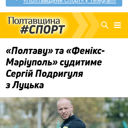
«Полтавщини Спорт» у Telegram!
«Полтаву» та «Фенікс-
Маріуполь» судитиме
Сергій Подригуля
з Луцька