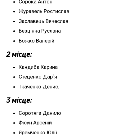
Сорока Антон
Журавель Ростислав
Заславець Вячеслав
Безцінна Руслана
Божко Валерій
2 місце:
Кандиба Карина
Стеценко Дар`я
Ткаченко Денис.
3 місце:
Соротяга Данило
Фісун Арсеній
Яремченко Юлії