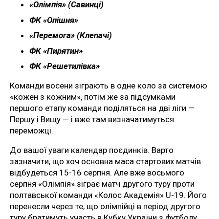
«Олімпія» (Савинці)
ФК «Опішня»
«Перемога» (Клепачі)
ФК «Пирятин»
ФК «Решетилівка»
Команди восени зіграють в одне коло за системою
«кожен з кожним», потім же за підсумками
першого етапу команди поділяться на дві ліги —
Першу і Вищу — і вже там визначатимуться
переможці.
До вашої уваги календар поєдинків. Варто
зазначити, що хоч основна маса стартових матчів
відбудеться 15-16 серпня. Але вже восьмого
серпня «Олімпія» зіграє матч другого туру проти
полтавської команди «Колос Академія» U-19. Його
перенесли через те, що олімпійці в період другого
туру братимуть участь в Кубку України з футболу.