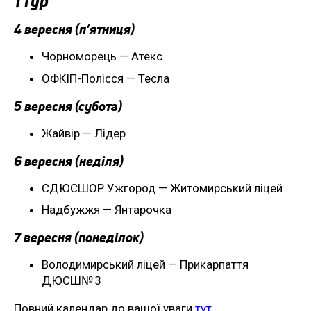
1 тур
4 вересня (п’ятниця)
Чорноморець — Атекс
ОФКІП-Полісся — Тесла
5 вересня (субота)
Жайвір — Лідер
6 вересня (неділя)
СДЮСШОР Ужгород — Житомирський ліцей
Надбужжя — Янтарочка
7 вересня (понеділок)
Володимирський ліцей — Прикарпаття
ДЮСШ№ 3
Повний календар до вашої уваги
тут
.