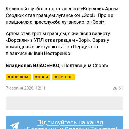
Колишній футболіст полтавської «Ворскли» Артём
Сердюк став гравцем луганської «Зорі». Про це
повідомляє пресслужба луганського «Зорі».
Артём став трётім гравцем, який після вильоту
«Ворскли» з УПЛ став гравцем «Зорі». Зараз у
команді вже виступають Ігор Пердута та
півзахисник Іван Нестеренко.
Владислав ВЛАСЕНКО
, «Полтавщина Спорт»
ВОРСКЛА
ЗОРЯ
ФУТБОЛ
7 серпня 2026, 12:11
61
Підписуйтесь на канал