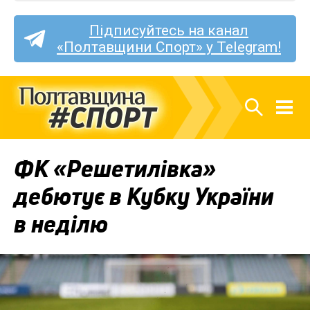
Підписуйтесь на канал
«Полтавщини Спорт» у Telegram!
ФК «Решетилівка»
дебютує в Кубку України
в неділю