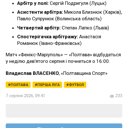
Арбітр у полі:
Сергій Подригуля (Луцьк)
Асистенти арбітра:
Микола Близнюк (Харків),
Павло Супрунюк (Волинська область)
Четвертий арбітр:
Степан Лапко (Львів)
Спостерігачка арбітражу:
Анастасія
Романюк (Івано-Франківськ)
Матч «Фенікс-Маріуполь» — «Полтава» відбудеться
у неділю дев’ятого серпня і почнеться о 16:00.
Владислав ВЛАСЕНКО
, «Полтавщина Спорт»
ПОЛТАВА
ПЕРША ЛІГА
ФУТБОЛ
7 серпня 2026, 09:41
233