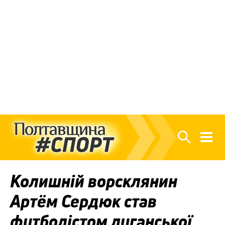
Колишній ворсклянин
Артём Сердюк став
футболістом луганської