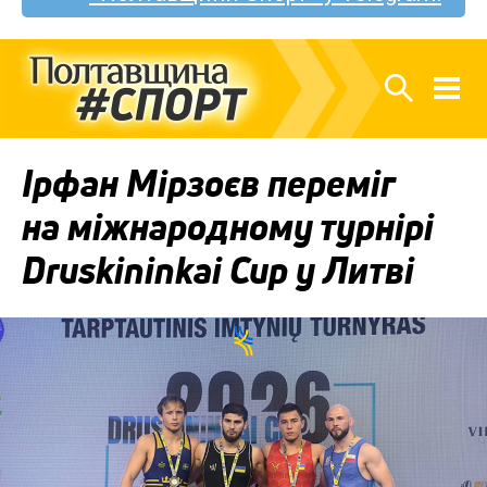
Ірфан Мірзоєв переміг
на міжнародному турнірі
Druskininkai Cup у Литві