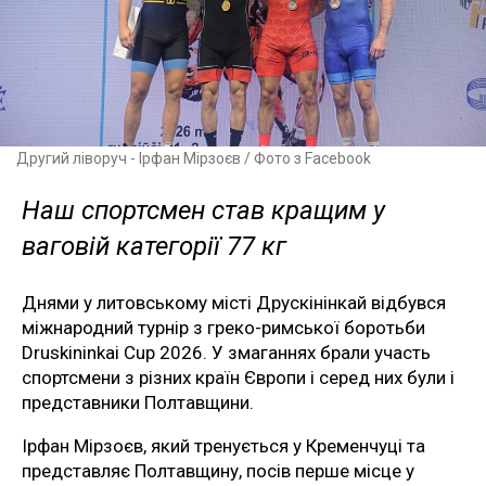
Другий ліворуч - Ірфан Мірзоєв / Фото з Facebook
Наш спортсмен став кращим у
ваговій категорії 77 кг
Днями у литовському місті Друскінінкай відбувся
міжнародний турнір з греко-римської боротьби
Druskininkai Cup 2026. У змаганнях брали участь
спортсмени з різних країн Європи і серед них були і
представники Полтавщини.
Ірфан Мірзоєв, який тренується у Кременчуці та
представляє Полтавщину, посів перше місце у