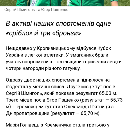
Сергій Шмиголь та Єгор Пащенко
В активі наших спортсменів одне
«срібло» й три «бронзи»
Нещодавно у Кропивницькому відбувся Кубок
України з легкої атлетики. У змаганнях брали
участь спортсмени з Полтавщини і привезли звідти
чотири нагороди різного гатунку.
Одразу двоє наших спортсменів піднялося на
п’єдестал у метанні списа. Друге місце тут посів
Сергій Шмиголь, який показав результат 65,03 м.
Трётє місце посів Єгор Пащенко (результат — 55,73
м). Переможцем тут став Олександр П’ятниця з
Дніпропетровщини (результат — 65,70 м).
Марія Голівець з Кременчука стала третьою у