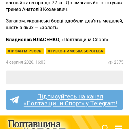
ваговій категорії до 77 кг. До змагань його готував
тренер Анатолій Коханевич.
Загалом, українські борці здобули дев’ять медалей,
шість з яких — «золоті».
Владислав ВЛАСЕНКО
, «Полтавщина Спорт»
ІРФАН МІРЗОЄВ
ГРЕКО-РИМСЬКА БОРОТЬБА
4 серпня 2026, 16:03
2375
Підписуйтесь на канал
«Полтавщини Спорт» у Telegram!