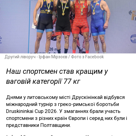
Другий ліворуч - Ірфан Мірзоєв / Фото з Facebook
Наш спортсмен став кращим у
ваговій категорії 77 кг
Днями у литовському місті Друскінінкай відбувся
міжнародний турнір з греко-римської боротьби
Druskininkai Cup 2026. У змаганнях брали участь
спортсмени з різних країн Європи і серед них були і
представники Полтавщини.