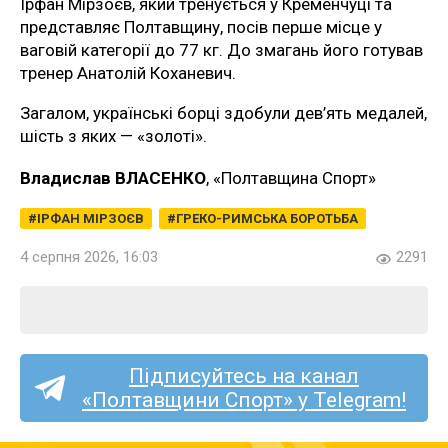
Ірфан Мірзоєв, який тренується у Кременчуці та
представляє Полтавщину, посів перше місце у
ваговій категорії до 77 кг. До змагань його готував
тренер Анатолій Коханевич.
Загалом, українські борці здобули дев’ять медалей,
шість з яких — «золоті».
Владислав ВЛАСЕНКО
, «Полтавщина Спорт»
ІРФАН МІРЗОЄВ
ГРЕКО-РИМСЬКА БОРОТЬБА
4 серпня 2026, 16:03
2291
Підписуйтесь на канал
«Полтавщини Спорт» у Telegram!