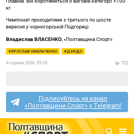
Плавнів. Він боротиметься о ваговій категорії +100
кг.
Чемпіонат проходитиме з третього по шосте
вересня у чорногорській Подгориці.
Владислав ВЛАСЕНКО
, «Полтавщина Спорт»
ЯРОСЛАВ ОМЕЛЬЧЕНКО
ДЗЮДО
4 серпня 2026, 09:29
722
Підписуйтесь на канал
«Полтавщини Спорт» у Telegram!