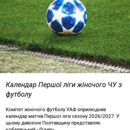
Календар Першої ліги жіночого ЧУ з
футболу
Комітет жіночого футболу УАФ оприлюднив
календар матчів Першої ліги сезону 2026/2027. У
цьому дивізіоні Полтавщину представляє
кобеляцький «Лідер».