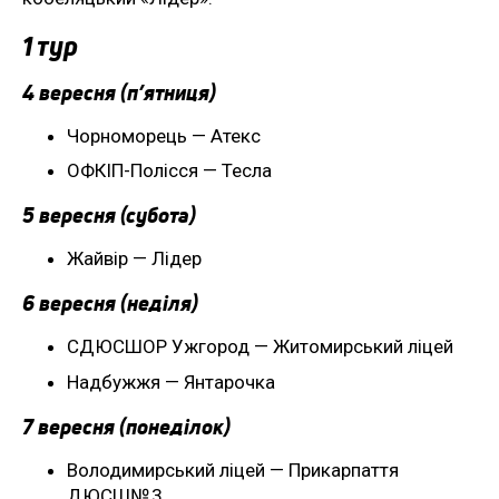
1 тур
4 вересня (п’ятниця)
Чорноморець — Атекс
ОФКІП-Полісся — Тесла
5 вересня (субота)
Жайвір — Лідер
6 вересня (неділя)
СДЮСШОР Ужгород — Житомирський ліцей
Надбужжя — Янтарочка
7 вересня (понеділок)
Володимирський ліцей — Прикарпаття
ДЮСШ№ 3