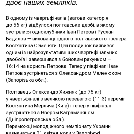
двоє наших земляків.
В одному із чвертьфіналів (вагова категорія
до 56 кг) відбулося полтавське дербі, в якому
зустрілися одноклубники Іван Петров і Руслан
Бадалов — вихованці одного полтавського тренера
Костянтина Семеняги. Цей поєдинок виявився
одним із найрезультативніших чвертьфінальних
двобоїв і завершився з бойовим рахунком —
16:14 на користь Петрова. Тепер у півфіналі Іван
Петров зустрінеться з Олександром Меленюком
(Запорізька обл.).
Полтавець Олександр Хижняк (до 75 кг)
у чвертьфіналі з великою перевагою (11:3) переміг
Костянтина Мерлича (Київ) і тепер у півфіналі
зустрінеться з Нвером Каграманяном
(Дніпропетровська обл.).
Переможці молодіжного чемпіонату України
визначаться 21 квітня, коли у Запоріжжі