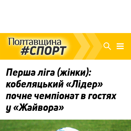
Перша ліга (жінки):
кобеляцький «Лідер»
почне чемпіонат в гостях
у «Жайвора»