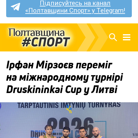
Підписуйтесь на канал
«Полтавщини Спорт» у Telegram!
Ірфан Мірзоєв переміг
на міжнародному турнірі
Druskininkai Cup у Литві