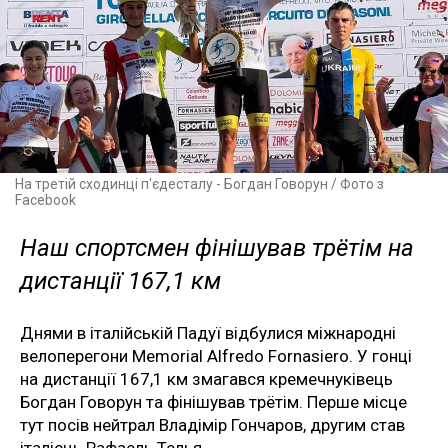
На третій сходинці п'єдесталу - Богдан Говорун / Фото з
Facebook
Наш спортсмен фінішував трётім на
дистанції 167,1 км
Днями в італійській Падуї відбулися міжнародні
велоперегони Memorial Alfredo Fornasiero. У гонці
на дистанції 167,1 км змагався кремечнуківець
Богдан Говорун та фінішував трётім. Перше місце
тут посів нейтрал Владімір Гончаров, другим став