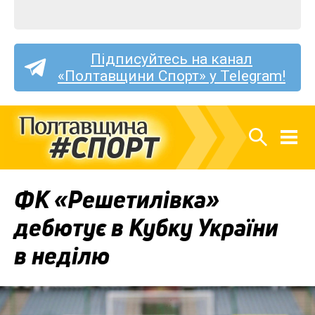
Підписуйтесь на канал
«Полтавщини Спорт» у Telegram!
ФК «Решетилівка»
дебютує в Кубку України
в неділю