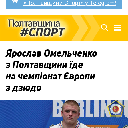
«Полтавщини Спорт» у Telegram!
Ярослав Омельченко
з Полтавщини їде
на чемпіонат Європи
з дзюдо