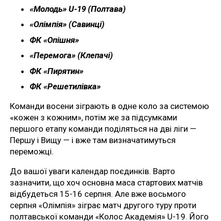
«Молодь» U-19 (Полтава)
«Олімпія» (Савинці)
ФК «Опішня»
«Перемога» (Клепачі)
ФК «Пирятин»
ФК «Решетилівка»
Команди восени зіграють в одне коло за системою
«кожен з кожним», потім же за підсумками
першого етапу команди поділяться на дві ліги —
Першу і Вищу — і вже там визначатимуться
переможці.
До вашої уваги календар поєдинків. Варто
зазначити, що хоч основна маса стартових матчів
відбудеться 15-16 серпня. Але вже восьмого
серпня «Олімпія» зіграє матч другого туру проти
полтавської команди «Колос Академія» U-19. Його