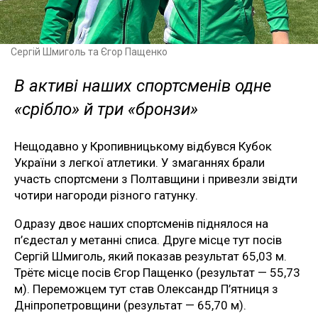
Сергій Шмиголь та Єгор Пащенко
В активі наших спортсменів одне
«срібло» й три «бронзи»
Нещодавно у Кропивницькому відбувся Кубок
України з легкої атлетики. У змаганнях брали
участь спортсмени з Полтавщини і привезли звідти
чотири нагороди різного гатунку.
Одразу двоє наших спортсменів піднялося на
п’єдестал у метанні списа. Друге місце тут посів
Сергій Шмиголь, який показав результат 65,03 м.
Трётє місце посів Єгор Пащенко (результат — 55,73
м). Переможцем тут став Олександр П’ятниця з
Дніпропетровщини (результат — 65,70 м).