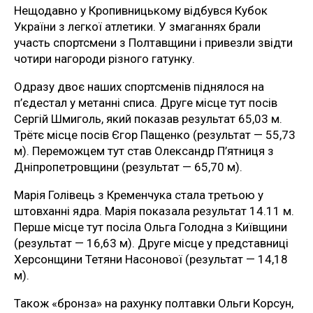
Нещодавно у Кропивницькому відбувся Кубок
України з легкої атлетики. У змаганнях брали
участь спортсмени з Полтавщини і привезли звідти
чотири нагороди різного гатунку.
Одразу двоє наших спортсменів піднялося на
п’єдестал у метанні списа. Друге місце тут посів
Сергій Шмиголь, який показав результат 65,03 м.
Трётє місце посів Єгор Пащенко (результат — 55,73
м). Переможцем тут став Олександр П’ятниця з
Дніпропетровщини (результат — 65,70 м).
Марія Голівець з Кременчука стала третьою у
штовханні ядра. Марія показала результат 14.11 м.
Перше місце тут посіла Ольга Голодна з Київщини
(результат — 16,63 м). Друге місце у представниці
Херсонщини Тетяни Насонової (результат — 14,18
м).
Також «бронза» на рахунку полтавки Ольги Корсун,