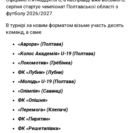
серпня стартує чемпіонат Полтавської області з
футболу 2026/2027.
В турнірі за новим форматом візьме участь десять
команд, а саме:
«Аврора» (Полтава)
«Колос Академія» U-19 (Полтава)
«Локомотив» (Грёбінка)
ФК «Лубни» (Лубни)
«Молодь» U-19 (Полтава)
«Олімпія» (Савинці)
ФК «Опішня»
«Перемога» (Клепачі)
ФК «Пирятин»
ФК «Решетилівка»