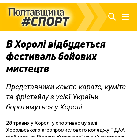
В Хоролі відбудеться
фестиваль бойових
мистецтв
Представники кемпо-карате, куміте
та фрістайлу з усієї України
боротимуться у Хоролі
28 травня у Хоролі у спортивному залі
Хорольського агропромислового коледжу ПДАА
відбудеться Відкритий всеукраїнський фестиваль