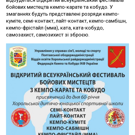
бойових мистецтв кемпо-карате та кобудо. У
змаганнях будуть представлені розряди кемпо-
куміте, семі-контакт, лайт-контакт, кемпо-самбішн,
кемпо-фрістайл (мма), ката, ката-кобудо,
самозахист, самозихист зі зброєю.