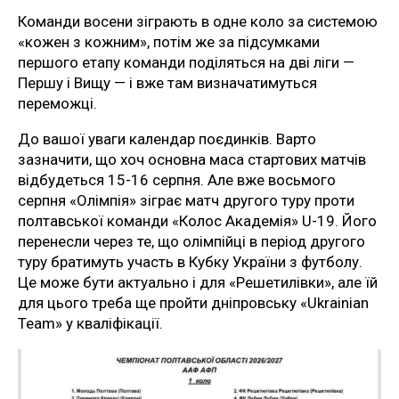
Команди восени зіграють в одне коло за системою
«кожен з кожним», потім же за підсумками
першого етапу команди поділяться на дві ліги —
Першу і Вищу — і вже там визначатимуться
переможці.
До вашої уваги календар поєдинків. Варто
зазначити, що хоч основна маса стартових матчів
відбудеться 15-16 серпня. Але вже восьмого
серпня «Олімпія» зіграє матч другого туру проти
полтавської команди «Колос Академія» U-19. Його
перенесли через те, що олімпійці в період другого
туру братимуть участь в Кубку України з футболу.
Це може бути актуально і для «Решетилівки», але їй
для цього треба ще пройти дніпровську «Ukrainian
Team» у кваліфікації.