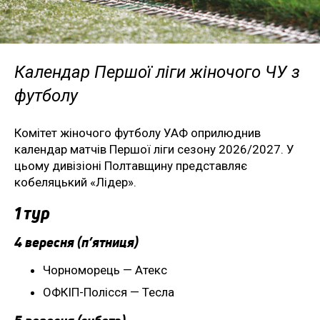
Календар Першої ліги жіночого ЧУ з
футболу
Комітет жіночого футболу УАФ оприлюднив
календар матчів Першої ліги сезону 2026/2027. У
цьому дивізіоні Полтавщину представляє
кобеляцький «Лідер».
1 тур
4 вересня (п’ятниця)
Чорноморець — Атекс
ОФКІП-Полісся — Тесла