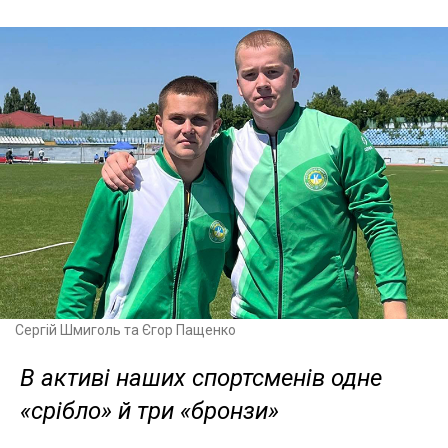
Сергій Шмиголь та Єгор Пащенко
В активі наших спортсменів одне
«срібло» й три «бронзи»