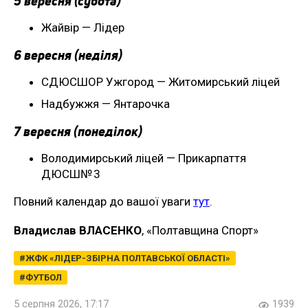
5 вересня (субота)
Жайвір — Лідер
6 вересня (неділя)
СДЮСШОР Ужгород — Житомирський ліцей
Надбужжя — Янтарочка
7 вересня (понеділок)
Володимирський ліцей — Прикарпаття
ДЮСШ№ 3
Повний календар до вашої уваги
тут
.
Владислав ВЛАСЕНКО
, «Полтавщина Спорт»
ЖФК «ЛІДЕР-ЗБІРНА ПОЛТАВСЬКОЇ ОБЛАСТІ»
ФУТБОЛ
5 серпня 2026, 17:17
1939