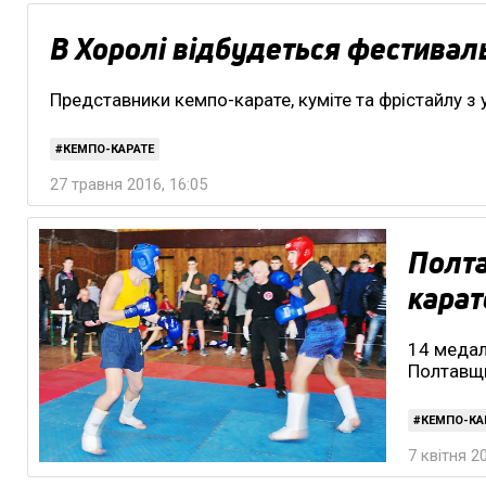
В Хоролі відбудеться фестивал
Представники кемпо-карате, куміте та фрістайлу з 
КЕМПО-КАРАТЕ
27 травня 2016, 16:05
Полта
карат
14 медал
Полтавщ
КЕМПО-КА
7 квітня 2