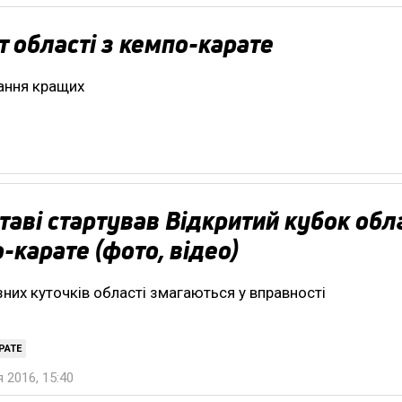
т області з кемпо-карате
вання кращих
таві стартував Відкритий кубок обла
-карате (фото, відео)
ізних куточків області змагаються у вправності
РАТЕ
 2016, 15:40