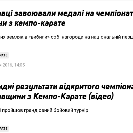
вці завоювали медалі на чемпіонат
ни з кемпо-карате
их земляків «вибили» собі нагороди на національній пер
РАТЕ
 2016, 14:05
дні результати відкритого чемпіон
вщини з Кемпо-Карате (відео)
і пройшов грандіозний бойовий турнір
РАТЕ