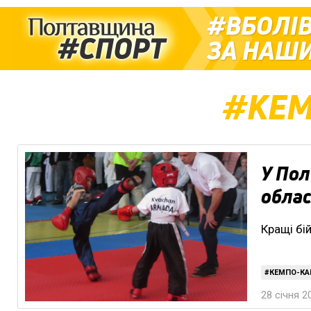
ВБОЛІ
ЗА НАШИ
КЕМ
У Пол
облас
Кращі бі
КЕМПО-КА
28 січня 2