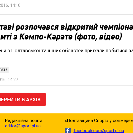
016, 14:10
таві розпочався відкритий чемпіона
мті з Кемпо-Карате (фото, відео)
ни з Полтавської та інших областей приїхали побитися з
РАТЕ
016, 14:27
ПЕРЕЙТИ В АРХІВ
Редакційна пошта:
«Полтавщина Спорт» у соцмереж
editor@sport.pl.ua
facebook.com/sport.pl.ua