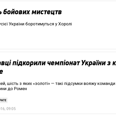
ь бойових мистецтв
усієї України боротимуться у Хоролі
вці підкорили чемпіонат України з 
е
ей, шість з яких «золоті» — такі підсумки вояжу команди
ини до Ромен
РАТЕ
016, 09:05