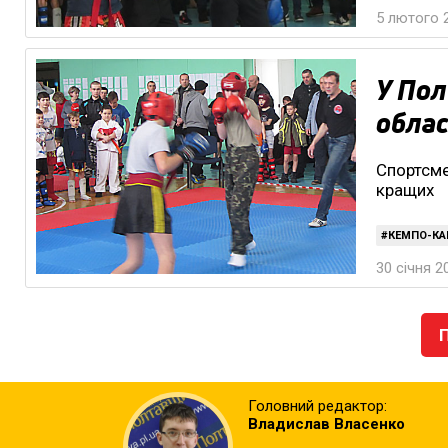
5 лютого 2
У Пол
облас
Спортсме
кращих
КЕМПО-КА
30 січня 2
Головний редактор:
Владислав Власенко