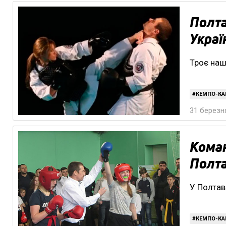
Полта
Украї
Троє наш
КЕМПО-КА
31 березня
Коман
Полта
У Полтав
КЕМПО-КА