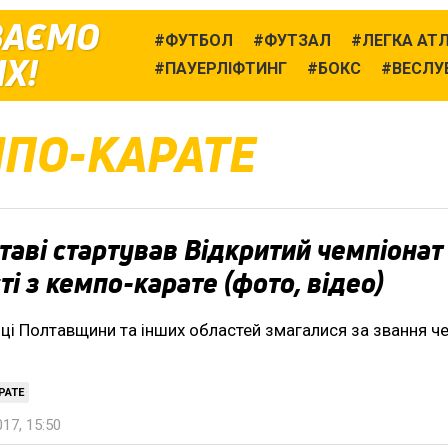
ВАЄМО
ФУТБОЛ
ФУТЗАЛ
ЛЕГКА АТ
Х!
ПАУЕРЛІФТИНГ
БОКС
ВЕСЛУ
ПО-КАРАТЕ
таві стартував Відкритий чемпіонат
ті з кемпо-карате (фото, відео)
йці Полтавщини та інших областей змагалися за звання ч
РАТЕ
017, 15:50