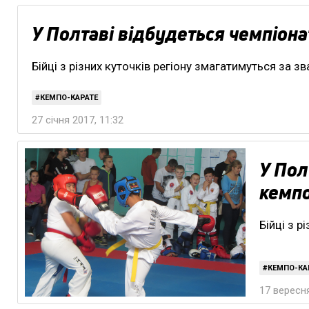
У Полтаві відбудеться чемпіона
Бійці з різних куточків регіону змагатимуться за з
КЕМПО-КАРАТЕ
27 січня 2017, 11:32
У Пол
кемпо
Бійці з р
КЕМПО-КА
17 вересня