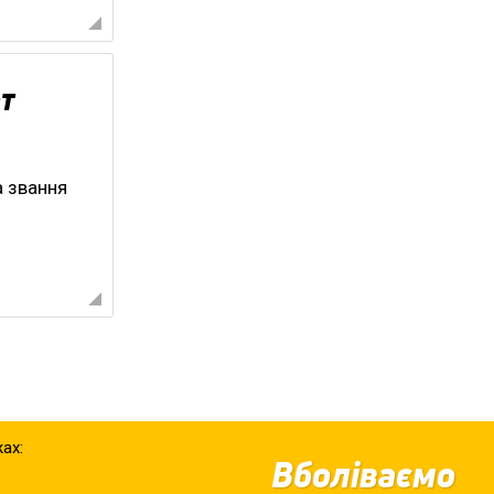
т
а звання
ах:
Вболіваємо