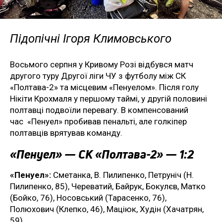
Підопічні Ігоря Климовського
Восьмого серпня у Кривому Розі відбувся матч
другого туру Другої ліги ЧУ з футболу між СК
«Полтава-2» та місцевим «Пенуелом». Після голу
Нікіти Крохмаля у першому таймі, у другій половині
полтавці подвоїли перевагу. В компенсований
час «Пенуел» пробивав пенальті, але голкіпер
полтавців врятував команду.
«Пенуел» — СК «Полтава-2» — 1:2
«Пенуел»:
Сметанка, В. Пилипенко, Петруніч (Н.
Пилипенко, 85), Череватий, Байрук, Бокулєв, Матко
(Бойко, 76), Носовський (Тарасенко, 76),
Полюхович (Клепко, 46), Маціюк, Худін (Хачатрян,
59).