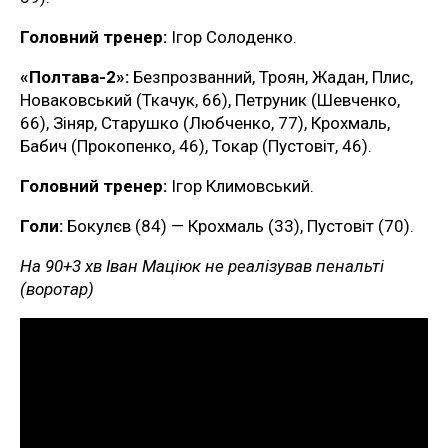
Головний тренер:
Ігор Солоденко.
«Полтава-2»:
Безпрозванний, Троян, Жадан, Плис,
Новаковський (Ткачук, 66), Петруник (Шевченко,
66), Зіняр, Старушко (Любченко, 77), Крохмаль,
Бабич (Прокопенко, 46), Токар (Пустовіт, 46).
Головний тренер:
Ігор Климовський.
Голи:
Бокулєв (84) — Крохмаль (33), Пустовіт (70).
На 90+3 хв Іван Маціюк не реалізував пенальті
(воротар)