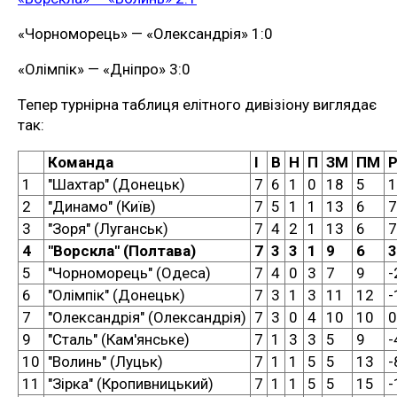
«Чорноморець» — «Олександрія» 1:0
«Олімпік» — «Дніпро» 3:0
Тепер турнірна таблиця елітного дивізіону виглядає
так:
Команда
І
В
Н
П
ЗМ
ПМ
1
"Шахтар" (Донецьк)
7
6
1
0
18
5
1
2
"Динамо" (Київ)
7
5
1
1
13
6
7
3
"Зоря" (Луганськ)
7
4
2
1
13
6
7
4
"Ворскла" (Полтава)
7
3
3
1
9
6
3
5
"Чорноморець" (Одеса)
7
4
0
3
7
9
-
6
"Олімпік" (Донецьк)
7
3
1
3
11
12
-
7
"Олександрія" (Олександрія)
7
3
0
4
10
10
0
9
"Сталь" (Кам'янське)
7
1
3
3
5
9
-
10
"Волинь" (Луцьк)
7
1
1
5
5
13
-
11
"Зірка" (Кропивницький)
7
1
1
5
5
15
-