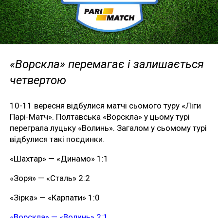
«Ворскла» перемагає і залишається
четвертою
10-11 вересня відбулися матчі сьомого туру «Ліги
Парі-Матч». Полтавська «Ворскла» у цьому турі
переграла луцьку «Волинь». Загалом у сьомому турі
відбулися такі поєдинки.
«Шахтар» — «Динамо» 1:1
«Зоря» — «Сталь» 2:2
«Зірка» — «Карпати» 1:0
«Ворскла» — «Волинь» 2:1