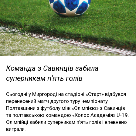
Команда з Савинців забила
суперникам п’ять голів
Сьогодні у Миргороді на стадіоні «Старт» відбувся
перенесений матч другого туру чемпіонату
Полтавщини з футболу між «Олімпією» з Савинців
та полтавською командою «Колос Академія» U-19.
Олімпійці забили суперникам п’ять голів і впевнено
виграли.