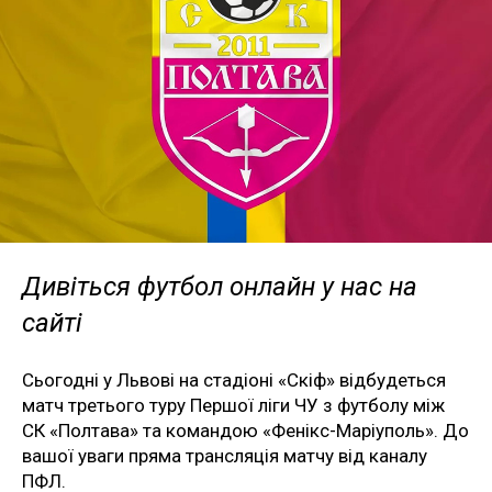
Дивіться футбол онлайн у нас на
сайті
Сьогодні у Львові на стадіоні «Скіф» відбудеться
матч третього туру Першої ліги ЧУ з футболу між
СК «Полтава» та командою «Фенікс-Маріуполь». До
вашої уваги пряма трансляція матчу від каналу
ПФЛ.