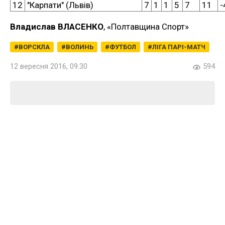
12
"Карпати" (Львів)
7
1
1
5
7
11
-
Владислав ВЛАСЕНКО
, «Полтавщина Спорт»
ВОРСКЛА
ВОЛИНЬ
ФУТБОЛ
ЛІГА ПАРІ-МАТЧ
12 вересня 2016, 09:30
594