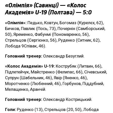
«Олімпія» (Савинці) — «Колос
Академія» U-19 (Полтава) — 5:0
«Олімпія»:
Педько, Ковтун, Богомаз (Курелєх, 62),
Бичков, Павлик (Пось, 73), Почернін (Самборський,
50), Яременко, Фабунмі (Пономаренко, 56),
Стрельцов (Сергієнко, 56), Руденко (Ситник, 62),
Лобода 9Співак, 46).
Головний тренер:
Олександр Безуглий.
«Колос Академія» U-19:
Кострубяк (Литвин, 66),
Підлетейчук, Майстренко (Фелипас, 66), Січевський,
Супрун (Шабельник, 46), Явір (Яненко, 46),
Моротченко (Любенний, 46), Горбунов, Піддубний,
Мелащенко, Аранчій.
Головний тренер:
Олександр Кострицький.
Голи:
Руденко (13), Стрельцов (20, 50), Лобода