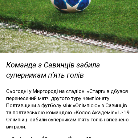
Команда з Савинців забила
суперникам п’ять голів
Сьогодні у Миргороді на стадіоні «Старт» відбувся
перенесений матч другого туру чемпіонату
Полтавщини з футболу між «Олімпією» з Савинців
та полтавською командою «Колос Академія» U-19.
Олімпійці забили суперникам п’ять голів і впевнено
виграли.