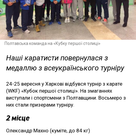
Полтавська команда на «Кубку першої столиці»
Наші каратисти повернулася з
медаллю з всеукраїнського турніру
24-25 вересня у Харкові відбувся турнір з карате
(WKF) «Кубок першої столиці». На змаганнях
виступали і спортсмени з Полтавщини. Восьмеро з
них стали призерами турніру.
2 місце
Олександр Махно (куміте, до 84 кг)