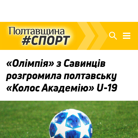
«Олімпія» з Савинців
розгромила полтавську
«Колос Академію» U-19