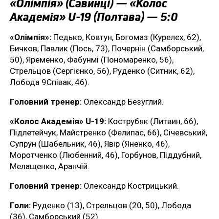
«Олімпія» (Савинці) — «Колос
Академія» U-19 (Полтава) — 5:0
«Олімпія»:
Педько, Ковтун, Богомаз (Курелєх, 62),
Бичков, Павлик (Пось, 73), Почернін (Самборський,
50), Яременко, Фабунмі (Пономаренко, 56),
Стрельцов (Сергієнко, 56), Руденко (Ситник, 62),
Лобода 9Співак, 46).
Головний тренер:
Олександр Безуглий.
«Колос Академія» U-19:
Кострубяк (Литвин, 66),
Підлетейчук, Майстренко (Фелипас, 66), Січевський,
Супрун (Шабельник, 46), Явір (Яненко, 46),
Моротченко (Любенний, 46), Горбунов, Піддубний,
Мелащенко, Аранчій.
Головний тренер:
Олександр Кострицький.
Голи:
Руденко (13), Стрельцов (20, 50), Лобода
(36), Самборський (52).