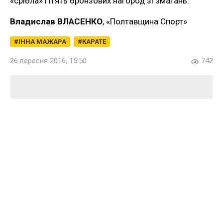
«срібла» і п’ять бронзових нагород зі змагань.
Владислав ВЛАСЕНКО
, «Полтавщина Спорт»
ІННА МАЖАРА
КАРАТЕ
26 вересня 2016, 15:50
742