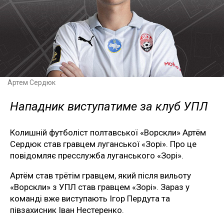
Артем Сердюк
Нападник виступатиме за клуб УПЛ
Колишній футболіст полтавської «Ворскли» Артём
Сердюк став гравцем луганської «Зорі». Про це
повідомляє пресслужба луганського «Зорі».
Артём став трётім гравцем, який після вильоту
«Ворскли» з УПЛ став гравцем «Зорі». Зараз у
команді вже виступають Ігор Пердута та
півзахисник Іван Нестеренко.