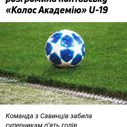
«Колос Академію» U-19
Команда з Савинців забила
суперникам п’ять голів