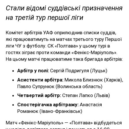
Стали відомі суддівські призначення
на третій тур першої ліги
Комітет арбітрів УАФ оприлюднив списки суддів,
які працюватимуть на матчах третього туру Першої
ліги ЧУ з футболу. СК «Полтава» у цьому турі в
гостях зіграє проти команди «Фенікс-Маріуполь».
На цьому матчі працюватиме така бригада арбітрів:
Арбітр у полі:
Сергій Подригуля (Луцьк)
Асистенти арбітра:
Микола Близнюк (Харків),
Павло Супрунюк (Волинська область)
Четвертий арбітр:
Степан Лапко (Львів)
Спостерігачка арбітражу:
Анастасія
Романюк (Івано-Франківськ)
Матч «Фенікс-Маріуполь» — «Полтава» відбудеться