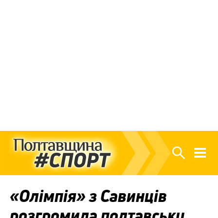
«Олімпія» з Савинців
розгромила полтавську