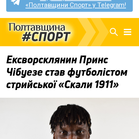
«Полтавщини Спорт» у Telegram!
Ексворсклянин Принс
Чібуезе став футболістом
стрийської «Скали 1911»