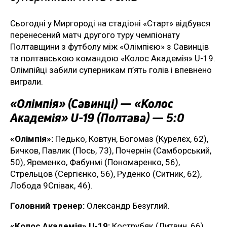
Сьогодні у Миргороді на стадіоні «Старт» відбувся
перенесений матч другого туру чемпіонату
Полтавщини з футболу між «Олімпією» з Савинців
та полтавською командою «Колос Академія» U-19.
Олімпійці забили суперникам п’ять голів і впевнено
виграли.
«Олімпія» (Савинці) — «Колос
Академія» U-19 (Полтава) — 5:0
«Олімпія»:
Педько, Ковтун, Богомаз (Курелєх, 62),
Бичков, Павлик (Пось, 73), Почернін (Самборський,
50), Яременко, Фабунмі (Пономаренко, 56),
Стрельцов (Сергієнко, 56), Руденко (Ситник, 62),
Лобода 9Співак, 46).
Головний тренер:
Олександр Безуглий.
«Колос Академія» U-19:
Кострубяк (Литвин, 66),