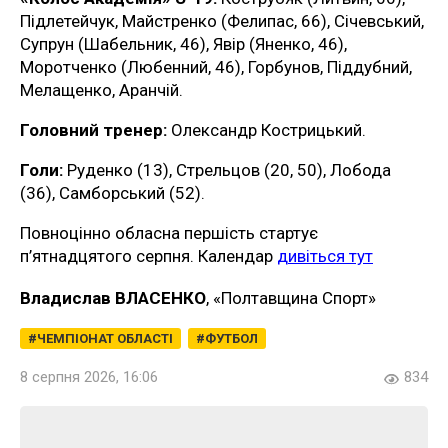
Підлетейчук, Майстренко (Фелипас, 66), Січевський,
Супрун (Шабельник, 46), Явір (Яненко, 46),
Моротченко (Любенний, 46), Горбунов, Піддубний,
Мелащенко, Аранчій.
Головний тренер:
Олександр Кострицький.
Голи:
Руденко (13), Стрельцов (20, 50), Лобода
(36), Самборський (52).
Повноцінно обласна першість стартує
п’ятнадцятого серпня. Календар
дивіться тут
Владислав ВЛАСЕНКО
, «Полтавщина Спорт»
ЧЕМПІОНАТ ОБЛАСТІ
ФУТБОЛ
8 серпня 2026, 16:06
834