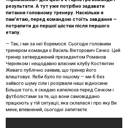
результати. А тут уже потрібно задавати
питання головному тренеру. Наскільки я
пам’ятаю, перед командою стоїть завдання —
потрапити до першої шістки після першого
етапу.
— Так, і ми за неї боремося. Сьогодні головним
тренером команди є Василь Вікторович Сачко. Цей
тренер затверджений президентом Романов
Черняком і нещодавно власник клубу Костянтин
Жеваго публічно заявив, що тренер його
влаштовує. Якби було по-іншому — ми б без
зайвого шуму сіли і розірвали наші відносини.
Більше того, я скидаю капелюха перед Сачком і
футболістами за те, що вони самовіддано
працюють у тій ситуації, яка склалася і про яку Ви
мене, впевнений, сьогодні запитаєте.