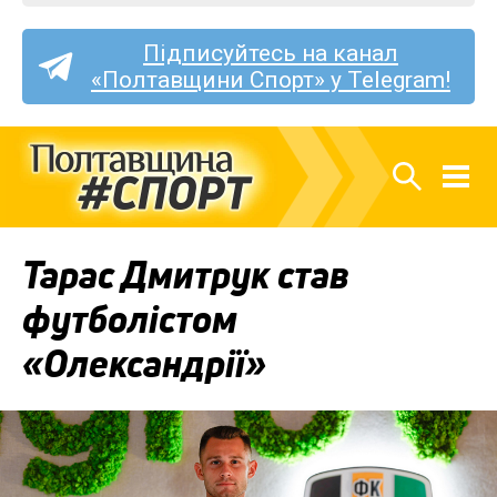
Підписуйтесь на канал
«Полтавщини Спорт» у Telegram!
Тарас Дмитрук став
футболістом
«Олександрії»