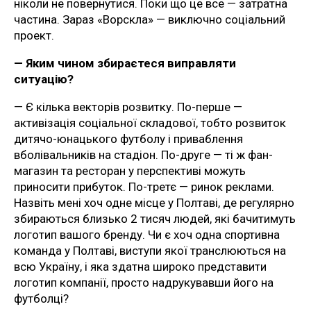
ніколи не повернутися. Поки що це все — затратна
частина. Зараз «Ворскла» — виключно соціальний
проект.
— Яким чином збираєтеся виправляти
ситуацію?
— Є кілька векторів розвитку. По-перше —
активізація соціальної складової, тобто розвиток
дитячо-юнацького футболу і приваблення
вболівальників на стадіон. По-друге — ті ж фан-
магазин та ресторан у перспективі можуть
приносити прибуток. По-третє — ринок реклами.
Назвіть мені хоч одне місце у Полтаві, де регулярно
збираються близько 2 тисяч людей, які бачитимуть
логотип вашого бренду. Чи є хоч одна спортивна
команда у Полтаві, виступи якої транслюються на
всю Україну, і яка здатна широко представити
логотип компанії, просто надрукувавши його на
футболці?