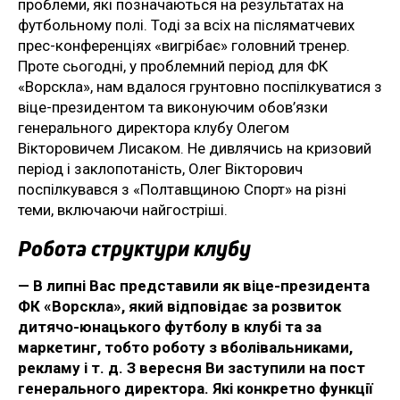
проблеми, які позначаються на результатах на
футбольному полі. Тоді за всіх на післяматчевих
прес-конференціях «вигрібає» головний тренер.
Проте сьогодні, у проблемний період для ФК
«Ворскла», нам вдалося грунтовно поспілкуватися з
віце-президентом та виконуючим обов’язки
генерального директора клубу Олегом
Вікторовичем Лисаком. Не дивлячись на кризовий
період і заклопотаність, Олег Вікторович
поспілкувався з «Полтавщиною Спорт» на різні
теми, включаючи найгостріші.
Робота структури клубу
— В липні Вас представили як віце-президента
ФК «Ворскла», який відповідає за розвиток
дитячо-юнацького футболу в клубі та за
маркетинг, тобто роботу з вболівальниками,
рекламу і т. д. З вересня Ви заступили на пост
генерального директора. Які конкретно функції