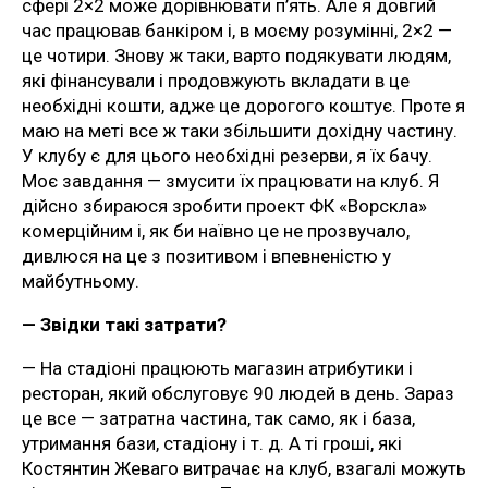
сфері 2×2 може дорівнювати п’ять. Але я довгий
час працював банкіром і, в моєму розумінні, 2×2 —
це чотири. Знову ж таки, варто подякувати людям,
які фінансували і продовжують вкладати в це
необхідні кошти, адже це дорогого коштує. Проте я
маю на меті все ж таки збільшити дохідну частину.
У клубу є для цього необхідні резерви, я їх бачу.
Моє завдання — змусити їх працювати на клуб. Я
дійсно збираюся зробити проект ФК «Ворскла»
комерційним і, як би наївно це не прозвучало,
дивлюся на це з позитивом і впевненістю у
майбутньому.
— Звідки такі затрати?
— На стадіоні працюють магазин атрибутики і
ресторан, який обслуговує 90 людей в день. Зараз
це все — затратна частина, так само, як і база,
утримання бази, стадіону і т. д. А ті гроші, які
Костянтин Жеваго витрачає на клуб, взагалі можуть