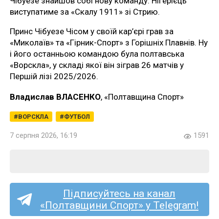
Чібуезе знайшов собі нову команду. Нігерієць
виступатиме за «Скалу 1911» зі Стрию.
Принс Чібуезе Чісом у своїй кар’єрі грав за
«Миколаїв» та «Гірник-Спорт» з Горішніх Плавнів. Ну
і його останньою командою була полтавська
«Ворскла», у складі якої він зіграв 26 матчів у
Першій лізі 2025/2026.
Владислав ВЛАСЕНКО
, «Полтавщина Спорт»
ВОРСКЛА
ФУТБОЛ
7 серпня 2026, 16:19
1591
Підписуйтесь на канал
«Полтавщини Спорт» у Telegram!