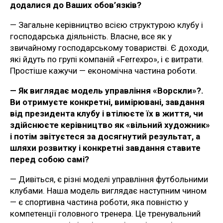
додалися до Ваших обов’язків?
— Загальне керівництво всією структурою клубу і
господарська діяльність. Власне, все як у
звичайному господарському товаристві. Є доходи,
які йдуть по групі компаній «Ferrexpo», і є витрати.
Простіше кажучи — економічна частина роботи.
— Як виглядає модель управління «Ворскли»?.
Ви отримуєте конкретні, вимірювані, завдання
від президента клубу і втілюєте їх в життя, чи
здійснюєте керівництво як «вільний художник»
і потім звітуєтеся за досягнутий результат, а
шляхи розвитку і конкретні завдання ставите
перед собою самі?
— Дивіться, є різні моделі управління футбольними
клубами. Наша модель виглядає наступним чином
— є спортивна частина роботи, яка повністю у
компетенції головного тренера. Це тренувальний