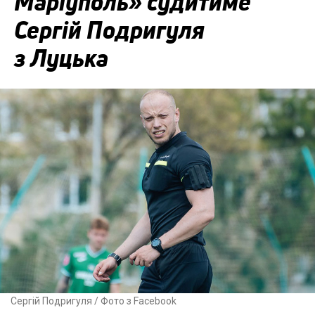
Маріуполь» судитиме
Сергій Подригуля
з Луцька
Сергій Подригуля / Фото з Facebook