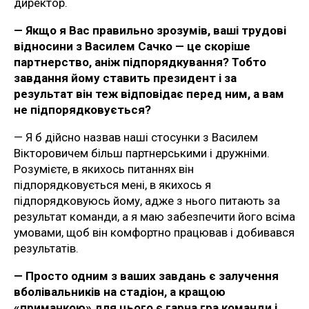
директор.
— Якщо я Вас правильно зрозумів, ваші трудові
відносини з Василем Сачко — це скоріше
партнерство, аніж підпорядкування? Тобто
завдання йому ставить президент і за
результат він теж відповідає перед ним, а вам
не підпорядковується?
— Я б дійсно назвав наші стосунки з Василем
Вікторовичем більш партнерськими і дружніми.
Розумієте, в якихось питаннях він
підпорядковується мені, в якихось я
підпорядковуюсь йому, адже з нього питають за
результат команди, а я маю забезпечити його всіма
умовами, щоб він комфортно працював і добивався
результатів.
— Просто одним з ваших завдань є залучення
вболівальників на стадіон, а кращою
«приманкою» для цього є гарна гра команди і