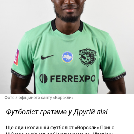
Фото з офіційного сайту «Ворскли»
Футболіст гратиме у Другій лізі
Ще один колишній футболіст «Ворскли» Принс