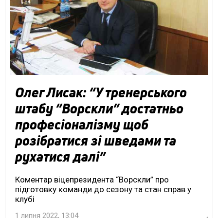
Олег Лисак: “У тренерського
штабу “Ворскли” достатньо
професіоналізму щоб
розібратися зі шведами та
рухатися далі”
Коментар віцепрезидента “Ворскли” про
підготовку команди до сезону та стан справ у
клубі
1 липня 2022, 13:04