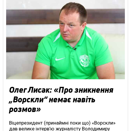
Олег Лисак: «Про зникнення
„Ворскли“ немає навіть
розмов»
Віцепрезидент (принаймні поки що) «Ворскли»
дав велике інтерв’ю журналісту Володимиру