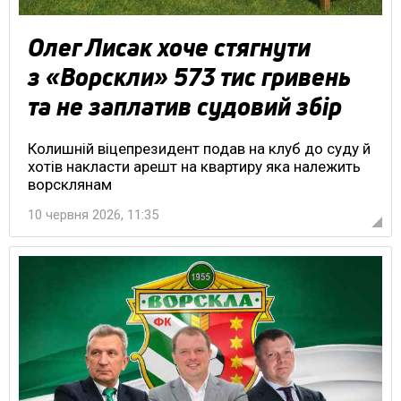
Олег Лисак хоче стягнути
з «Ворскли» 573 тис гривень
та не заплатив судовий збір
Колишній віцепрезидент подав на клуб до суду й
хотів накласти арешт на квартиру яка належить
ворсклянам
10 червня 2026, 11:35