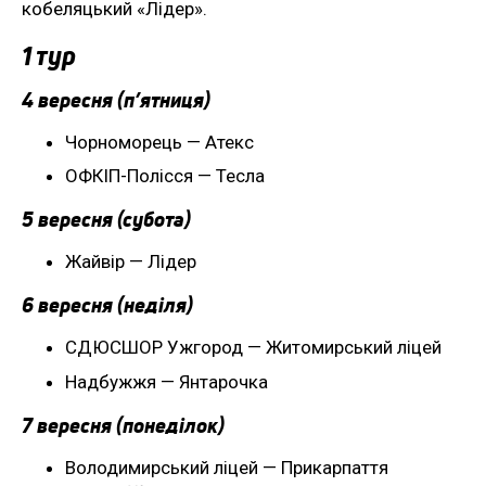
кобеляцький «Лідер».
1 тур
4 вересня (п’ятниця)
Чорноморець — Атекс
ОФКІП-Полісся — Тесла
5 вересня (субота)
Жайвір — Лідер
6 вересня (неділя)
СДЮСШОР Ужгород — Житомирський ліцей
Надбужжя — Янтарочка
7 вересня (понеділок)
Володимирський ліцей — Прикарпаття