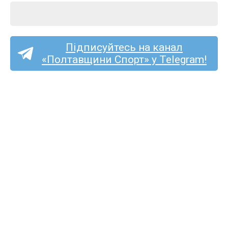
Підписуйтесь на канал
«Полтавщини Спорт» у Telegram!
ФК «Решетилівка»
дебютує в Кубку України
в неділю