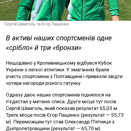
Сергій Шмиголь та Єгор Пащенко
В активі наших спортсменів одне
«срібло» й три «бронзи»
Нещодавно у Кропивницькому відбувся Кубок
України з легкої атлетики. У змаганнях брали
участь спортсмени з Полтавщини і привезли звідти
чотири нагороди різного гатунку.
Одразу двоє наших спортсменів піднялося на
п’єдестал у метанні списа. Друге місце тут посів
Сергій Шмиголь, який показав результат 65,03 м.
Трётє місце посів Єгор Пащенко (результат — 55,73
м). Переможцем тут став Олександр П’ятниця з
Дніпропетровщини (результат — 65,70 м).