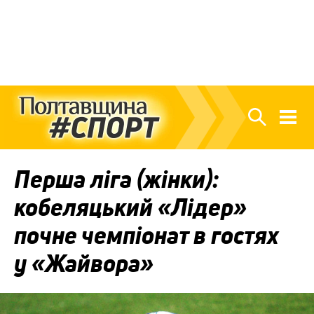
Перша ліга (жінки):
кобеляцький «Лідер»
почне чемпіонат в гостях
у «Жайвора»