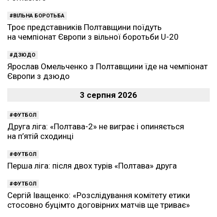
ВІЛЬНА БОРОТЬБА
Троє представників Полтавщини поїдуть
на чемпіонат Європи з вільної боротьби U-20
ДЗЮДО
Ярослав Омельченко з Полтавщини їде на чемпіонат
Європи з дзюдо
3 серпня 2026
ФУТБОЛ
Друга ліга: «Полтава-2» не виграє і опиняється
на п’ятій сходинці
ФУТБОЛ
Перша ліга: після двох турів «Полтава» друга
ФУТБОЛ
Сергій Іващенко: «Розслідування комітету етики
стосовно буцімто договірних матчів ще триває»