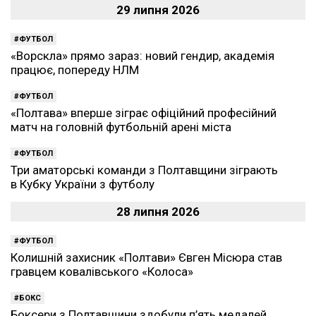
29 липня 2026
ФУТБОЛ
«Ворскла» прямо зараз: новий гендир, академія
працює, попереду НЛМ
ФУТБОЛ
«Полтава» вперше зіграє офіційний професійний
матч на головній футбольній арені міста
ФУТБОЛ
Три аматорські команди з Полтавщини зіграють
в Кубку України з футболу
28 липня 2026
ФУТБОЛ
Колишній захисник «Полтави» Євген Місюра став
гравцем ковалівського «Колоса»
БОКС
Боксери з Полтавщини здобули п’ять медалей