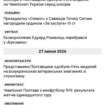
на Чемпіонаті України серед юніорів
ОФІЦІЙНО
Президентку «Олімпії» з Савинців Тетяну Ситник
нагородили орденом «За заслуги» ІІІ ст
ФУТБОЛ
Ексворсклянин Едуард Романець перебрався
у «Буковину»
27 липня 2026
БОГАТИРСЬКІ ІГРИ
Представники Полтавщини здобули п’ять медалей
на всеукраїнських ветеранських змаганнях зі
стронгмену
МІНІФУТБОЛ
Чемпіонат Полтави з мініфутболу 9×9: результати
матчів одинадцятого туру
ВЕСЛУВАННЯ