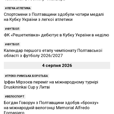
ЛЕГКА АТЛЕТИКА
Спортсмени з Полтавщини здобули чотири медалі
на Кубку України з легкої атлетики
ФУТБОЛ
ФК «Решетилівка» дебютує в Кубку України в неділю
ФУТБОЛ
Календар першого етапу чемпіонату Полтавської
області з футболу 2026/2027
4 серпня 2026
ГРЕКО-РИМСЬКА БОРОТЬБА
Ірфан Мірзоєв переміг на міжнародному турнірі
Druskininkai Cup у Литві
ВЕЛОСПОРТ
Богдан Говорун з Полтавщини здобув «бронзу»
на міжнародній велогонці Memorial Alfredo
Fornasiero