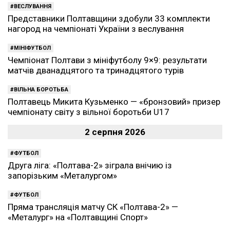
ВЕСЛУВАННЯ
Представники Полтавщини здобули 33 комплекти
нагород на чемпіонаті України з веслування
МІНІФУТБОЛ
Чемпіонат Полтави з мініфутболу 9×9: результати
матчів дванадцятого та тринадцятого турів
ВІЛЬНА БОРОТЬБА
Полтавець Микита Кузьменко — «бронзовий» призер
чемпіонату світу з вільної боротьби U17
2 серпня 2026
ФУТБОЛ
Друга ліга: «Полтава-2» зіграла внічию із
запорізьким «Металургом»
ФУТБОЛ
Пряма трансляція матчу СК «Полтава-2» —
«Металург» на «Полтавщині Спорт»