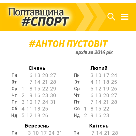
АНТОН ПУСТОВІТ
архів за 2014 рік
Січень
Лютий
6
13
20
27
3
10
17
24
Пн
Пн
7
14
21
28
4
11
18
25
Вт
Вт
1
8
15
22
29
5
12
19
26
Ср
Ср
2
9
16
23
30
6
13
20
27
Чт
Чт
3
10
17
24
31
7
14
21
28
Пт
Пт
4
11
18
25
1
8
15
22
Сб
Сб
5
12
19
26
2
9
16
23
Нд
Нд
Березень
Квітень
3
10
17
24
31
7
14
21
28
Пн
Пн