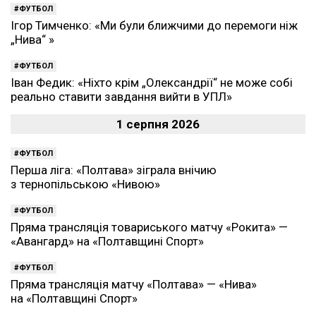
ФУТБОЛ
Ігор Тимченко: «Ми були ближчими до перемоги ніж
„Нива“ »
ФУТБОЛ
Іван Федик: «Ніхто крім „Олександрії“ не може собі
реально ставити завдання вийти в УПЛ»
1 серпня 2026
ФУТБОЛ
Перша ліга: «Полтава» зіграла внічию
з тернопільською «Нивою»
ФУТБОЛ
Пряма трансляція товариського матчу «Рокита» —
«Авангард» на «Полтавщині Спорт»
ФУТБОЛ
Пряма трансляція матчу «Полтава» — «Нива»
на «Полтавщині Спорт»