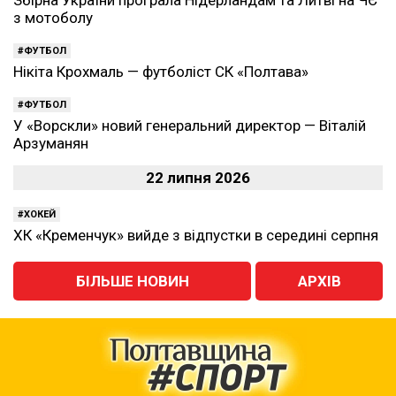
Збірна України програла Нідерландам та Литві на ЧЄ
з мотоболу
ФУТБОЛ
Нікіта Крохмаль — футболіст СК «Полтава»
ФУТБОЛ
У «Ворскли» новий генеральний директор — Віталій
Арзуманян
22 липня 2026
ХОКЕЙ
ХК «Кременчук» вийде з відпустки в середині серпня
БІЛЬШЕ НОВИН
АРХІВ