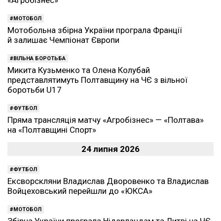
«Агробізнес»
МОТОБОЛ
Мотобольна збірна України програла Франції
й залишає Чемпіонат Європи
ВІЛЬНА БОРОТЬБА
Микита Кузьменко та Олена Колубай
представлятимуть Полтавщину на ЧЄ з вільної
боротьби U17
ФУТБОЛ
Пряма трансляція матчу «Агробізнес» — «Полтава»
на «Полтавщині Спорт»
24 липня 2026
ФУТБОЛ
Ексворскляни Владислав Дворовенко та Владислав
Войцеховський перейшли до «ЮКСА»
МОТОБОЛ