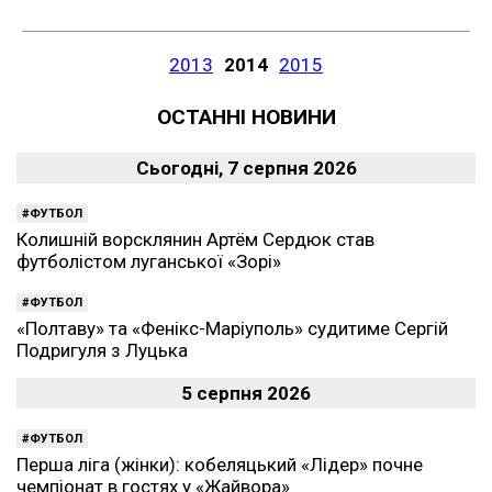
2013
2014
2015
ОСТАННІ НОВИНИ
Сьогодні, 7 серпня 2026
ФУТБОЛ
Колишній ворсклянин Артём Сердюк став
футболістом луганської «Зорі»
ФУТБОЛ
«Полтаву» та «Фенікс-Маріуполь» судитиме Сергій
Подригуля з Луцька
5 серпня 2026
ФУТБОЛ
Перша ліга (жінки): кобеляцький «Лідер» почне
чемпіонат в гостях у «Жайвора»