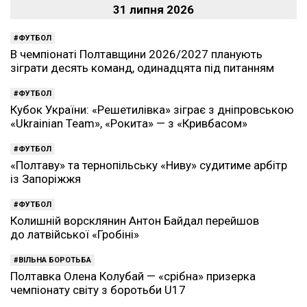
31 липня 2026
ФУТБОЛ
В чемпіонаті Полтавщини 2026/2027 планують
зіграти десять команд, одинадцята під питанням
ФУТБОЛ
Кубок України: «Решетилівка» зіграє з дніпровською
«Ukrainian Team», «Рокита» — з «Кривбасом»
ФУТБОЛ
«Полтаву» та тернопільську «Ниву» судитиме арбітр
із Запоріжжя
ФУТБОЛ
Колишній ворсклянин Антон Байдал перейшов
до латвійської «Гробіні»
ВІЛЬНА БОРОТЬБА
Полтавка Олена Колубай — «срібна» призерка
чемпіонату світу з боротьби U17