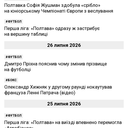
Полтавка Софія Жушман здобула «срібло»
на юніорському Чемпіонаті Європи з веслування
ФУТБОЛ
Перша ліга: «Полтава» одразу ж застрибує
на вершину таблиці
26 липня 2026
ФУТБОЛ
Дмитро Пріхна пояснив чому змінив прізвище
на футболці
БОКС
Олександр Хижняк у другому раунді нокаутував
француза Ленні Патрача (відео)
25 липня 2026
ФУТБОЛ
Перша ліга: «Полтава» на виїзді впевнено перемогла