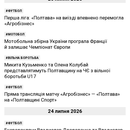
ФУТБОЛ
Перша ліга: «Полтава» на виїзді впевнено перемогла
«Агробізнес»
МОТОБОЛ
Мотобольна збірна України програла Франції
й залишає Чемпіонат Європи
ВІЛЬНА БОРОТЬБА
Микита Кузьменко та Олена Колубай
представлятимуть Полтавщину на ЧЄ з вільної
боротьби U17
ФУТБОЛ
Пряма трансляція матчу «Агробізнес» — «Полтава»
на «Полтавщині Спорт»
24 липня 2026
ФУТБОЛ