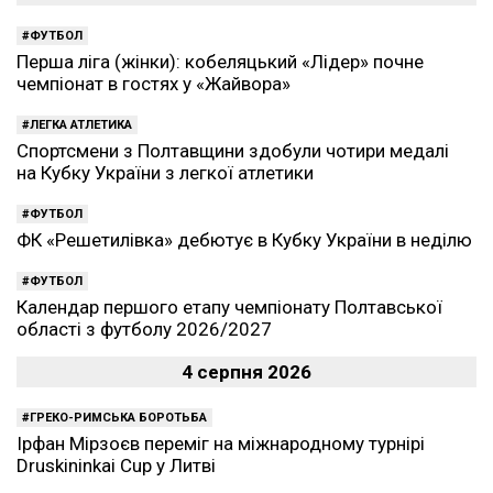
ФУТБОЛ
Перша ліга (жінки): кобеляцький «Лідер» почне
чемпіонат в гостях у «Жайвора»
ЛЕГКА АТЛЕТИКА
Спортсмени з Полтавщини здобули чотири медалі
на Кубку України з легкої атлетики
ФУТБОЛ
ФК «Решетилівка» дебютує в Кубку України в неділю
ФУТБОЛ
Календар першого етапу чемпіонату Полтавської
області з футболу 2026/2027
4 серпня 2026
ГРЕКО-РИМСЬКА БОРОТЬБА
Ірфан Мірзоєв переміг на міжнародному турнірі
Druskininkai Cup у Литві