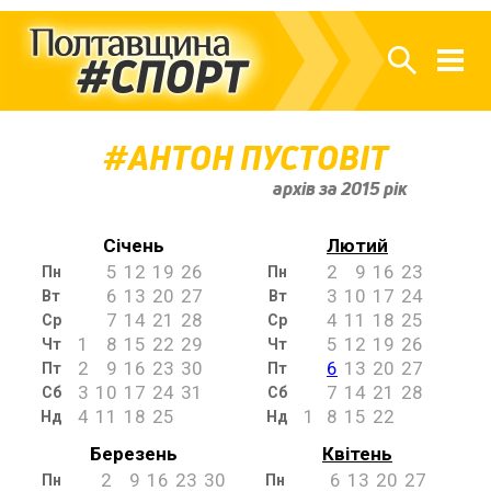
АНТОН ПУСТОВІТ
архів за 2015 рік
Січень
Лютий
5
12
19
26
2
9
16
23
Пн
Пн
6
13
20
27
3
10
17
24
Вт
Вт
7
14
21
28
4
11
18
25
Ср
Ср
1
8
15
22
29
5
12
19
26
Чт
Чт
2
9
16
23
30
6
13
20
27
Пт
Пт
3
10
17
24
31
7
14
21
28
Сб
Сб
4
11
18
25
1
8
15
22
Нд
Нд
Березень
Квітень
2
9
16
23
30
6
13
20
27
Пн
Пн