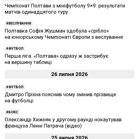
Чемпіонат Полтави з мініфутболу 9×9: результати
матчів одинадцятого туру
ВЕСЛУВАННЯ
Полтавка Софія Жушман здобула «срібло»
на юніорському Чемпіонаті Європи з веслування
ФУТБОЛ
Перша ліга: «Полтава» одразу ж застрибує
на вершину таблиці
26 липня 2026
ФУТБОЛ
Дмитро Пріхна пояснив чому змінив прізвище
на футболці
БОКС
Олександр Хижняк у другому раунді нокаутував
француза Ленні Патрача (відео)
25 липня 2026