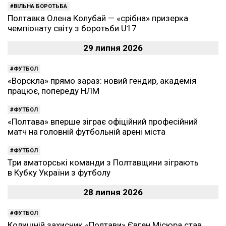
ВІЛЬНА БОРОТЬБА
Полтавка Олена Колубай — «срібна» призерка
чемпіонату світу з боротьби U17
29 липня 2026
ФУТБОЛ
«Ворскла» прямо зараз: новий гендир, академія
працює, попереду НЛМ
ФУТБОЛ
«Полтава» вперше зіграє офіційний професійний
матч на головній футбольній арені міста
ФУТБОЛ
Три аматорські команди з Полтавщини зіграють
в Кубку України з футболу
28 липня 2026
ФУТБОЛ
Колишній захисник «Полтави» Євген Місюра став