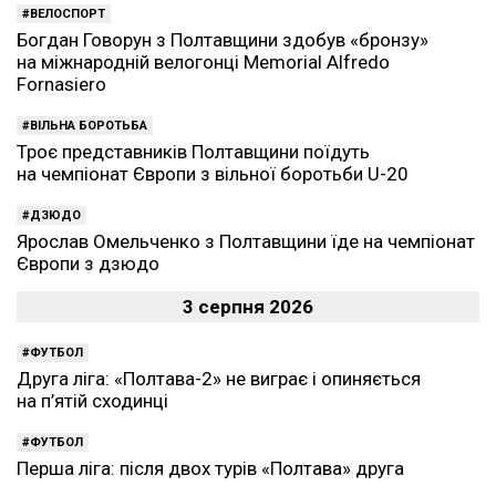
ВЕЛОСПОРТ
Богдан Говорун з Полтавщини здобув «бронзу»
на міжнародній велогонці Memorial Alfredo
Fornasiero
ВІЛЬНА БОРОТЬБА
Троє представників Полтавщини поїдуть
на чемпіонат Європи з вільної боротьби U-20
ДЗЮДО
Ярослав Омельченко з Полтавщини їде на чемпіонат
Європи з дзюдо
3 серпня 2026
ФУТБОЛ
Друга ліга: «Полтава-2» не виграє і опиняється
на п’ятій сходинці
ФУТБОЛ
Перша ліга: після двох турів «Полтава» друга