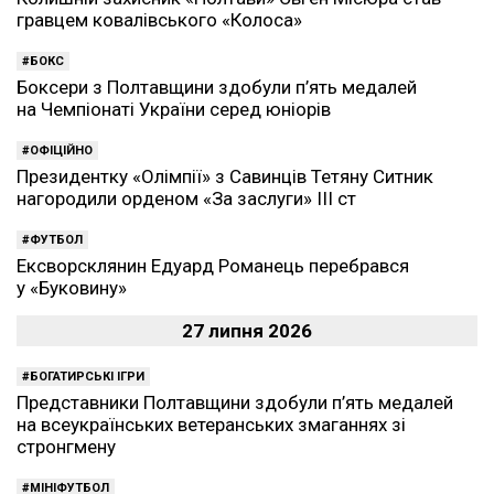
гравцем ковалівського «Колоса»
БОКС
Боксери з Полтавщини здобули п’ять медалей
на Чемпіонаті України серед юніорів
ОФІЦІЙНО
Президентку «Олімпії» з Савинців Тетяну Ситник
нагородили орденом «За заслуги» ІІІ ст
ФУТБОЛ
Ексворсклянин Едуард Романець перебрався
у «Буковину»
27 липня 2026
БОГАТИРСЬКІ ІГРИ
Представники Полтавщини здобули п’ять медалей
на всеукраїнських ветеранських змаганнях зі
стронгмену
МІНІФУТБОЛ