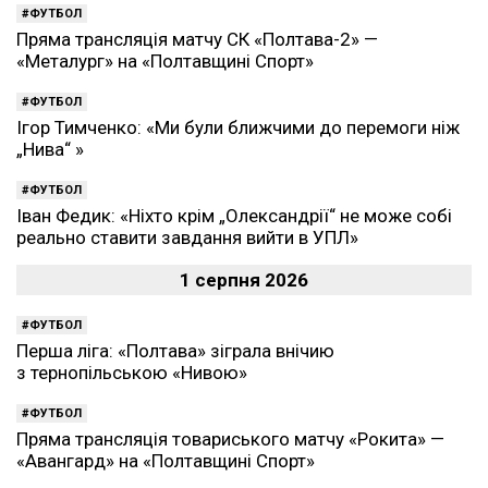
ФУТБОЛ
Пряма трансляція матчу СК «Полтава-2» —
«Металург» на «Полтавщині Спорт»
ФУТБОЛ
Ігор Тимченко: «Ми були ближчими до перемоги ніж
„Нива“ »
ФУТБОЛ
Іван Федик: «Ніхто крім „Олександрії“ не може собі
реально ставити завдання вийти в УПЛ»
1 серпня 2026
ФУТБОЛ
Перша ліга: «Полтава» зіграла внічию
з тернопільською «Нивою»
ФУТБОЛ
Пряма трансляція товариського матчу «Рокита» —
«Авангард» на «Полтавщині Спорт»