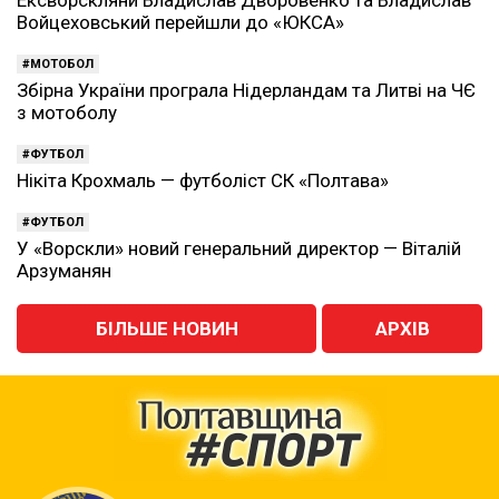
Ексворскляни Владислав Дворовенко та Владислав
Войцеховський перейшли до «ЮКСА»
МОТОБОЛ
Збірна України програла Нідерландам та Литві на ЧЄ
з мотоболу
ФУТБОЛ
Нікіта Крохмаль — футболіст СК «Полтава»
ФУТБОЛ
У «Ворскли» новий генеральний директор — Віталій
Арзуманян
БІЛЬШЕ НОВИН
АРХІВ