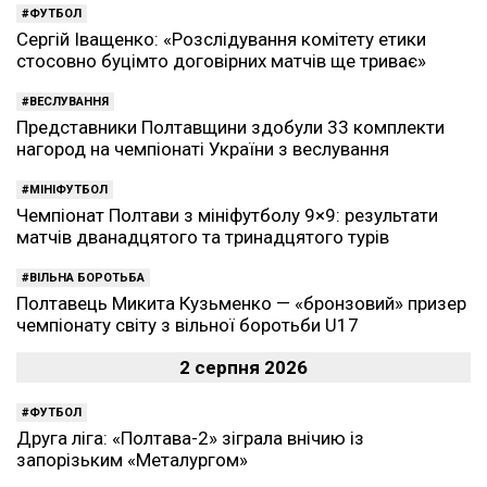
ФУТБОЛ
Сергій Іващенко: «Розслідування комітету етики
стосовно буцімто договірних матчів ще триває»
ВЕСЛУВАННЯ
Представники Полтавщини здобули 33 комплекти
нагород на чемпіонаті України з веслування
МІНІФУТБОЛ
Чемпіонат Полтави з мініфутболу 9×9: результати
матчів дванадцятого та тринадцятого турів
ВІЛЬНА БОРОТЬБА
Полтавець Микита Кузьменко — «бронзовий» призер
чемпіонату світу з вільної боротьби U17
2 серпня 2026
ФУТБОЛ
Друга ліга: «Полтава-2» зіграла внічию із
запорізьким «Металургом»