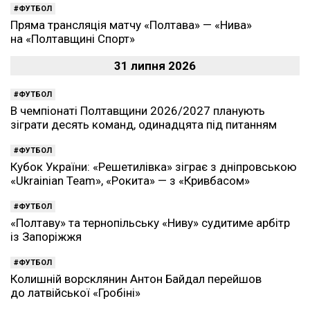
ФУТБОЛ
Пряма трансляція матчу «Полтава» — «Нива»
на «Полтавщині Спорт»
31 липня 2026
ФУТБОЛ
В чемпіонаті Полтавщини 2026/2027 планують
зіграти десять команд, одинадцята під питанням
ФУТБОЛ
Кубок України: «Решетилівка» зіграє з дніпровською
«Ukrainian Team», «Рокита» — з «Кривбасом»
ФУТБОЛ
«Полтаву» та тернопільську «Ниву» судитиме арбітр
із Запоріжжя
ФУТБОЛ
Колишній ворсклянин Антон Байдал перейшов
до латвійської «Гробіні»