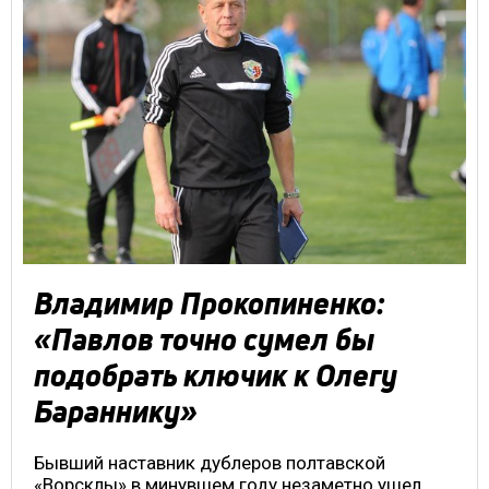
Владимир Прокопиненко:
«Павлов точно сумел бы
подобрать ключик к Олегу
Бараннику»
Бывший наставник дублеров полтавской
«Ворсклы» в минувшем году незаметно ушел