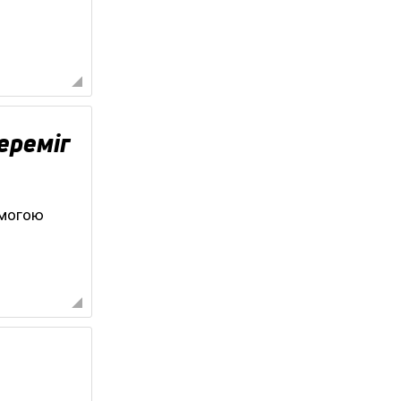
ереміг
емогою