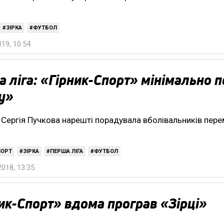
ЗІРКА
ФУТБОЛ
019, 10:54
 ліга: «Гірник-Спорт» мінімально п
у»
Сергія Пучкова нарешті порадувала вболівальників пер
ПОРТ
ЗІРКА
ПЕРША ЛІГА
ФУТБОЛ
018, 13:35
ик-Спорт» вдома програв «Зірці»