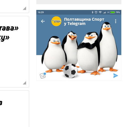
тава»
ку»
в