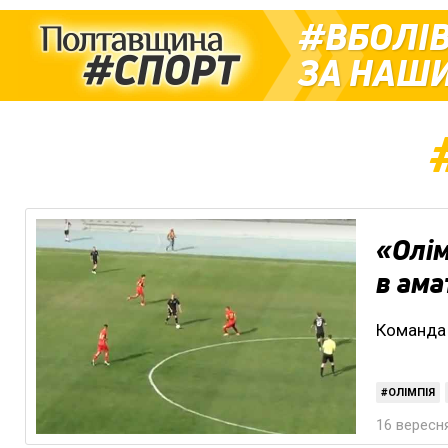
ВБОЛІ
ЗА НАШИ
«Олім
в ама
Команда 
ОЛІМПІЯ
16 вересня