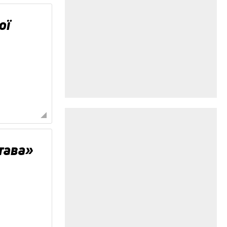
ої
тава»