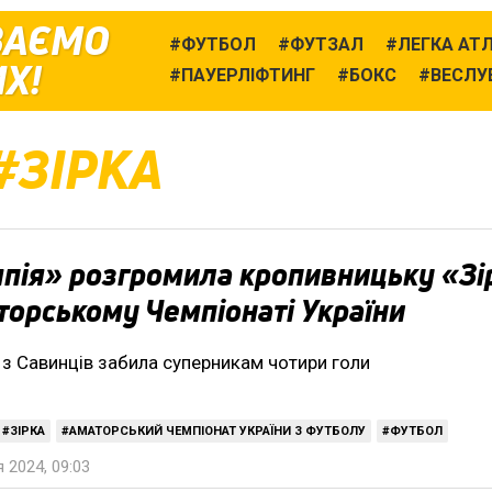
ВАЄМО
ФУТБОЛ
ФУТЗАЛ
ЛЕГКА АТ
Х!
ПАУЕРЛІФТИНГ
БОКС
ВЕСЛУ
ЗІРКА
пія» розгромила кропивницьку «Зі
торському Чемпіонаті України
з Савинців забила суперникам чотири голи
ЗІРКА
АМАТОРСЬКИЙ ЧЕМПІОНАТ УКРАЇНИ З ФУТБОЛУ
ФУТБОЛ
 2024, 09:03