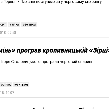
з Горішніх Плавнів поступилася у черговому спарингу
ПОРТ
ЗІРКА
ФУТБОЛ
018, 09:58
інь» програв кропивницькій «Зірці
Ігоря Столовицького програла черговий спаринг
ЗІРКА
ФУТБОЛ
18, 10:07