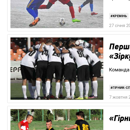
КРЕМІНЬ
27 січня 2
Перша
«Зірк
Команда 
ГІРНИК-С
7 жовтня 2
«Гірн