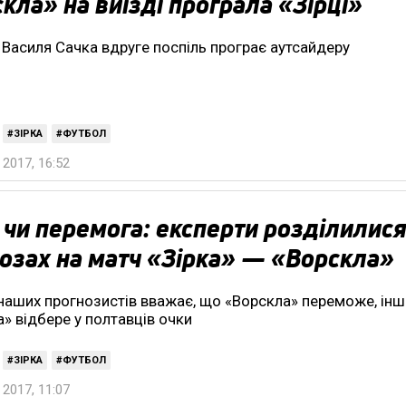
кла» на виїзді програла «Зірці»
Василя Сачка вдруге поспіль програє аутсайдеру
ЗІРКА
ФУТБОЛ
2017, 16:52
 чи перемога: експерти розділилися
озах на матч «Зірка» — «Ворскла»
наших прогнозистів вважає, що «Ворскла» переможе, інші
а» відбере у полтавців очки
ЗІРКА
ФУТБОЛ
2017, 11:07