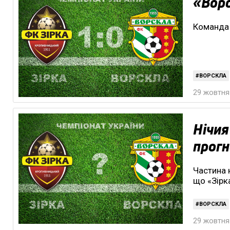
«Ворс
Команда 
ВОРСКЛА
29 жовтня 
Нічия
прогн
Частина 
що «Зірк
ВОРСКЛА
29 жовтня 