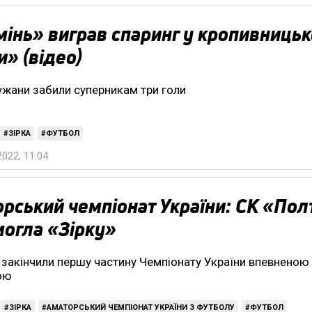
інь» виграв спаринг у кропивницьк
и» (відео)
жани забили суперникам три голи
ЗІРКА
ФУТБОЛ
022, 11:04
рський чемпіонат України: СК «Пол
огла «Зірку»
 закінчили першу частину Чемпіонату України впевненою
ою
ЗІРКА
АМАТОРСЬКИЙ ЧЕМПІОНАТ УКРАЇНИ З ФУТБОЛУ
ФУТБОЛ