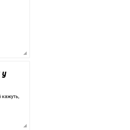
 у
 кажуть,