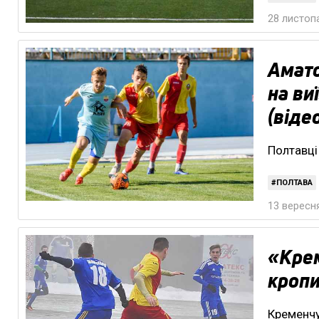
28 листопа
Амато
на ви
(віде
Полтавці
ПОЛТАВА
13 вересня
«Крем
кропи
Кременчу