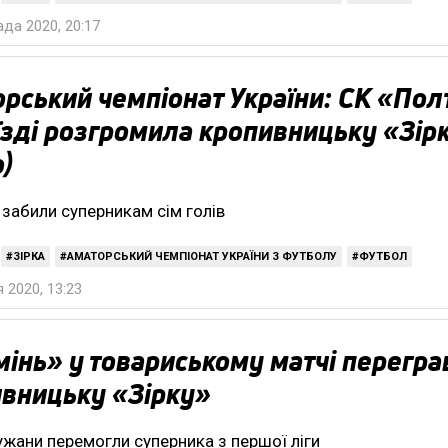
да 2020, 20:17
рський чемпіонат України: СК «Пол
їзді розгромила кропивницьку «Зір
о)
 забили суперникам сім голів
ЗІРКА
АМАТОРСЬКИЙ ЧЕМПІОНАТ УКРАЇНИ З ФУТБОЛУ
ФУТБОЛ
 2020, 13:23
інь» у товариському матчі перегра
вницьку «Зірку»
жани перемогли суперника з першої ліги