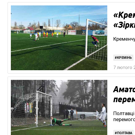
«Крем
«Зірк
Кременчу
КРЕМІНЬ
7 лютого 2
Амато
перем
Полтавці
перемог
ПОЛТАВА