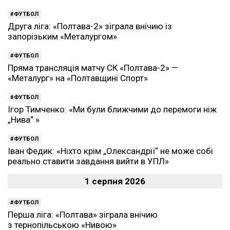
ФУТБОЛ
Друга ліга: «Полтава-2» зіграла внічию із
запорізьким «Металургом»
ФУТБОЛ
Пряма трансляція матчу СК «Полтава-2» —
«Металург» на «Полтавщині Спорт»
ФУТБОЛ
Ігор Тимченко: «Ми були ближчими до перемоги ніж
„Нива“ »
ФУТБОЛ
Іван Федик: «Ніхто крім „Олександрії“ не може собі
реально ставити завдання вийти в УПЛ»
1 серпня 2026
ФУТБОЛ
Перша ліга: «Полтава» зіграла внічию
з тернопільською «Нивою»