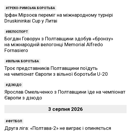
ГРЕКО-РИМСЬКА БОРОТЬБА
Ірфан Мірзоєв переміг на міжнародному турнірі
Druskininkai Cup у Литві
ВЕЛОСПОРТ
Богдан Говорун з Полтавщини здобув «бронзу»
на міжнародній велогонці Memorial Alfredo
Fornasiero
ВІЛЬНА БОРОТЬБА
Троє представників Полтавщини поїдуть
на чемпіонат Європи з вільної боротьби U-20
ДЗЮДО
Ярослав Омельченко з Полтавщини їде на чемпіонат
Європи з дзюдо
3 серпня 2026
ФУТБОЛ
Друга ліга: «Полтава-2» не виграє і опиняється