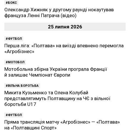
БОКС
Олександр Хижняк у другому раунді нокаутував
француза Ленні Патрача (відео)
25 липня 2026
ФУТБОЛ
Перша ліга: «Полтава» на виїзді впевнено перемогла
«Агробізнес»
МОТОБОЛ
Мотобольна збірна України програла Франції
й залишає Чемпіонат Європи
ВІЛЬНА БОРОТЬБА
Микита Кузьменко та Олена Колубай
представлятимуть Полтавщину на ЧЄ з вільної
боротьби U17
ФУТБОЛ
Пряма трансляція матчу «Агробізнес» — «Полтава»
на «Полтавщині Спорт»