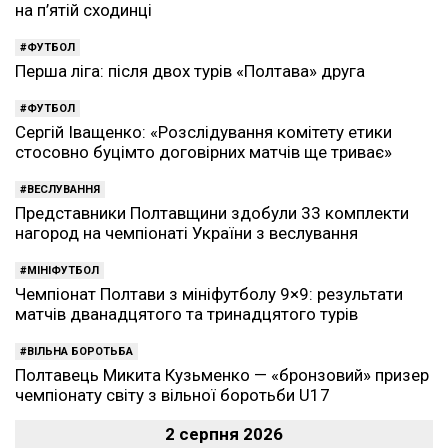
на п’ятій сходинці
ФУТБОЛ
Перша ліга: після двох турів «Полтава» друга
ФУТБОЛ
Сергій Іващенко: «Розслідування комітету етики
стосовно буцімто договірних матчів ще триває»
ВЕСЛУВАННЯ
Представники Полтавщини здобули 33 комплекти
нагород на чемпіонаті України з веслування
МІНІФУТБОЛ
Чемпіонат Полтави з мініфутболу 9×9: результати
матчів дванадцятого та тринадцятого турів
ВІЛЬНА БОРОТЬБА
Полтавець Микита Кузьменко — «бронзовий» призер
чемпіонату світу з вільної боротьби U17
2 серпня 2026