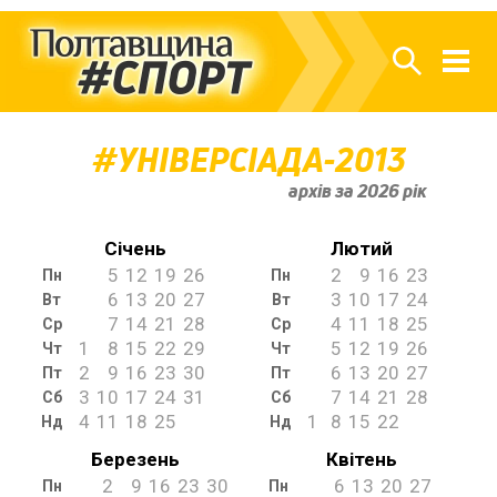
УНІВЕРСІАДА-2013
архів за 2026 рік
Січень
Лютий
5
12
19
26
2
9
16
23
Пн
Пн
6
13
20
27
3
10
17
24
Вт
Вт
7
14
21
28
4
11
18
25
Ср
Ср
1
8
15
22
29
5
12
19
26
Чт
Чт
2
9
16
23
30
6
13
20
27
Пт
Пт
3
10
17
24
31
7
14
21
28
Сб
Сб
4
11
18
25
1
8
15
22
Нд
Нд
Березень
Квітень
2
9
16
23
30
6
13
20
27
Пн
Пн