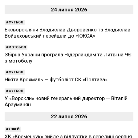
24 липня 2026
ФУТБОЛ
Ексворскляни Владислав Дворовенко та Владислав
Войцеховський перейшли до «ЮКСА»
МОТОБОЛ
Збірна України програла Нідерландам та Литві на ЧЄ
з мотоболу
ФУТБОЛ
Нікіта Крохмаль — футболіст СК «Полтава»
ФУТБОЛ
У «Ворскли» новий генеральний директор — Віталій
Арзуманян
22 липня 2026
ХОКЕЙ
ХК «Кременчук» вийде з відпустки в середині серпня