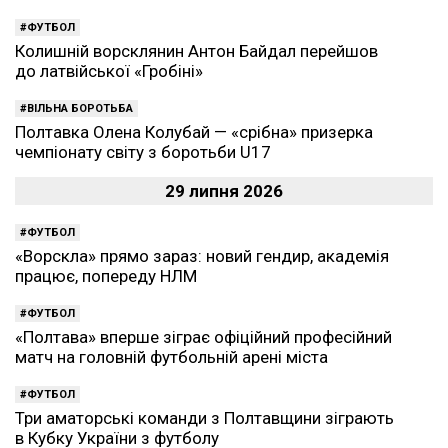
ФУТБОЛ
Колишній ворсклянин Антон Байдал перейшов
до латвійської «Гробіні»
ВІЛЬНА БОРОТЬБА
Полтавка Олена Колубай — «срібна» призерка
чемпіонату світу з боротьби U17
29 липня 2026
ФУТБОЛ
«Ворскла» прямо зараз: новий гендир, академія
працює, попереду НЛМ
ФУТБОЛ
«Полтава» вперше зіграє офіційний професійний
матч на головній футбольній арені міста
ФУТБОЛ
Три аматорські команди з Полтавщини зіграють
в Кубку України з футболу