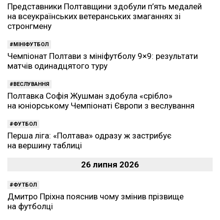
Представники Полтавщини здобули п’ять медалей
на всеукраїнських ветеранських змаганнях зі
стронгмену
МІНІФУТБОЛ
Чемпіонат Полтави з мініфутболу 9×9: результати
матчів одинадцятого туру
ВЕСЛУВАННЯ
Полтавка Софія Жушман здобула «срібло»
на юніорському Чемпіонаті Європи з веслування
ФУТБОЛ
Перша ліга: «Полтава» одразу ж застрибує
на вершину таблиці
26 липня 2026
ФУТБОЛ
Дмитро Пріхна пояснив чому змінив прізвище
на футболці