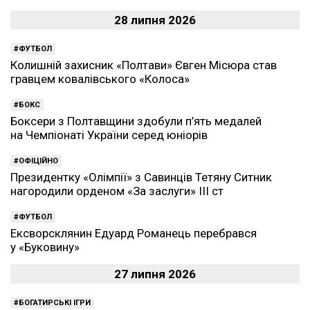
28 липня 2026
ФУТБОЛ
Колишній захисник «Полтави» Євген Місюра став
гравцем ковалівського «Колоса»
БОКС
Боксери з Полтавщини здобули п’ять медалей
на Чемпіонаті України серед юніорів
ОФІЦІЙНО
Президентку «Олімпії» з Савинців Тетяну Ситник
нагородили орденом «За заслуги» ІІІ ст
ФУТБОЛ
Ексворсклянин Едуард Романець перебрався
у «Буковину»
27 липня 2026
БОГАТИРСЬКІ ІГРИ