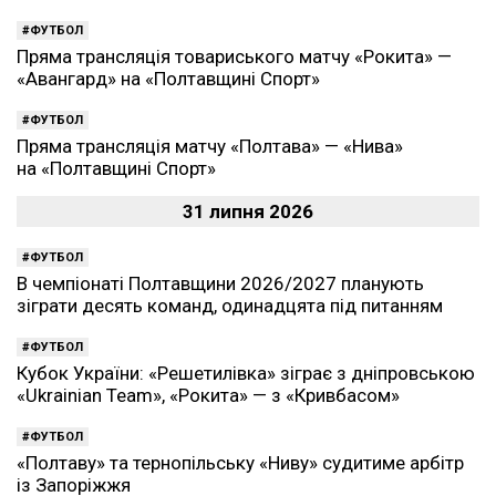
ФУТБОЛ
Пряма трансляція товариського матчу «Рокита» —
«Авангард» на «Полтавщині Спорт»
ФУТБОЛ
Пряма трансляція матчу «Полтава» — «Нива»
на «Полтавщині Спорт»
31 липня 2026
ФУТБОЛ
В чемпіонаті Полтавщини 2026/2027 планують
зіграти десять команд, одинадцята під питанням
ФУТБОЛ
Кубок України: «Решетилівка» зіграє з дніпровською
«Ukrainian Team», «Рокита» — з «Кривбасом»
ФУТБОЛ
«Полтаву» та тернопільську «Ниву» судитиме арбітр
із Запоріжжя