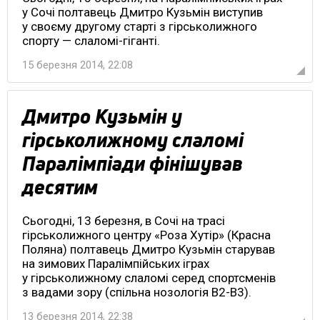
у Сочі полтавець Дмитро Кузьмін виступив
у своєму другому старті з гірськолижного
спорту — слаломі-гіганті.
15 березня 2014, 22:08
Дмитро Кузьмін у
гірськолижному слаломі
Паралімпіади фінішував
десятим
Сьогодні, 13 березня, в Сочі на трасі
гірськолижного центру «Роза Хутір» (Красна
Поляна) полтавець Дмитро Кузьмін старував
на зимових Паралімпійських іграх
у гірськолижному слаломі серед спортсменів
з вадами зору (спільна нозологія В2-В3).
13 березня 2014, 22:38