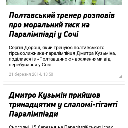
Полтавський тренер розповів
про моральний тиск на
Паралімпіаді у Сочі
Сергій Дорош, який тренуює полтавського
гірськолижника-паралімпійця Дмитра Кузьміна,
поділився із «Полтавщиною» враженнями від
перебування у Сочі
21 березня 2014, 13:50
Дмитро Кузьмін прийшов
тринадцятим у слаломі-гіганті
Паралімпіади
Сьогодні, 15 березня, на Паралімпійських іграх