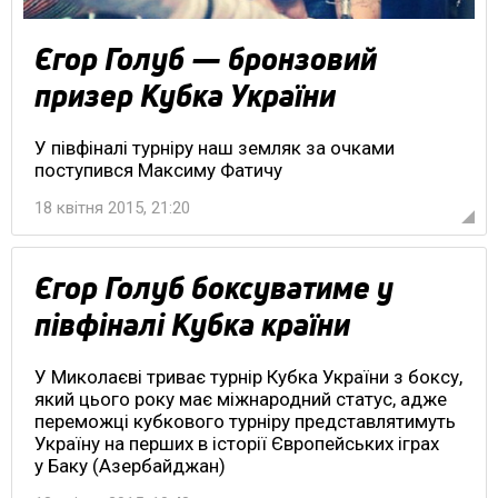
Єгор Голуб — бронзовий
призер Кубка України
У півфіналі турніру наш земляк за очками
поступився Максиму Фатичу
18 квітня 2015, 21:20
Єгор Голуб боксуватиме у
півфіналі Кубка країни
У Миколаєві триває турнір Кубка України з боксу,
який цього року має міжнародний статус, адже
переможці кубкового турніру представлятимуть
Україну на перших в історії Європейських іграх
у Баку (Азербайджан)