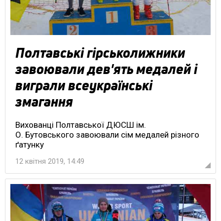
Полтавські гірськолижники
завоювали дев'ять медалей і
виграли всеукраїнські
змагання
Вихованці Полтавської ДЮСШ ім.
О. Бутовського завоювали сім медалей різного
ґатунку
12 квітня 2019, 14:49