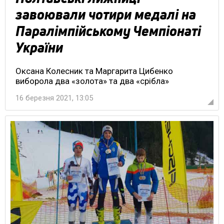
завоювали чотири медалі на
Паралімпійському Чемпіонаті
України
Оксана Колесник та Маргарита Цибенко
виборола два «золота» та два «срібла»
16 березня 2021, 13:05