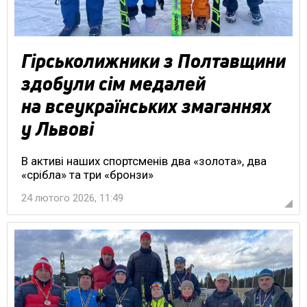
Гірськолижники з Полтавщини
здобули сім медалей
на всеукраїнських змаганнях
у Львові
В активі наших спортсменів два «золота», два
«срібла» та три «бронзи»
24 лютого 2026, 11:49