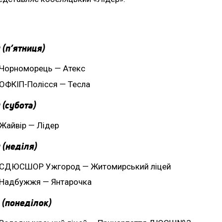
 (п’ятниця)
Чорноморець — Атекс
ОФКІП-Полісся — Тесла
 (субота)
Жайвір — Лідер
 (неділя)
СДЮСШОР Ужгород — Житомирський ліцей
Надбужжя — Янтарочка
 (понеділок)