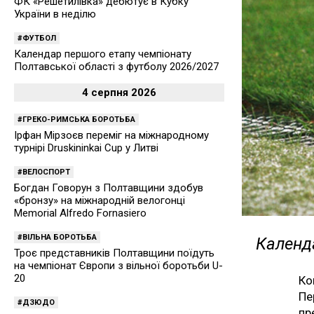
ФК «Решетилівка» дебютує в Кубку
України в неділю
ФУТБОЛ
Календар першого етапу чемпіонату
Полтавської області з футболу 2026/2027
4 серпня 2026
ГРЕКО-РИМСЬКА БОРОТЬБА
Ірфан Мірзоєв переміг на міжнародному
турнірі Druskininkai Cup у Литві
ВЕЛОСПОРТ
Богдан Говорун з Полтавщини здобув
«бронзу» на міжнародній велогонці
Memorial Alfredo Fornasiero
ВІЛЬНА БОРОТЬБА
Календа
Троє представників Полтавщини поїдуть
на чемпіонат Європи з вільної боротьби U-
20
Ко
Пе
ДЗЮДО
пр