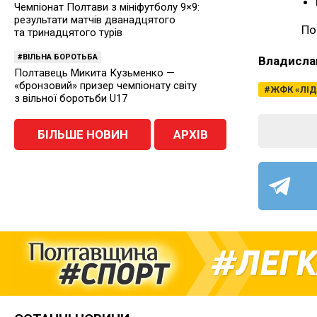
Чемпіонат Полтави з мініфутболу 9×9:
результати матчів дванадцятого
По
та тринадцятого турів
ВІЛЬНА БОРОТЬБА
Владисла
Полтавець Микита Кузьменко —
«бронзовий» призер чемпіонату світу
ЖФК «ЛІД
з вільної боротьби U17
БІЛЬШЕ НОВИН
АРХІВ
ЛЕГК