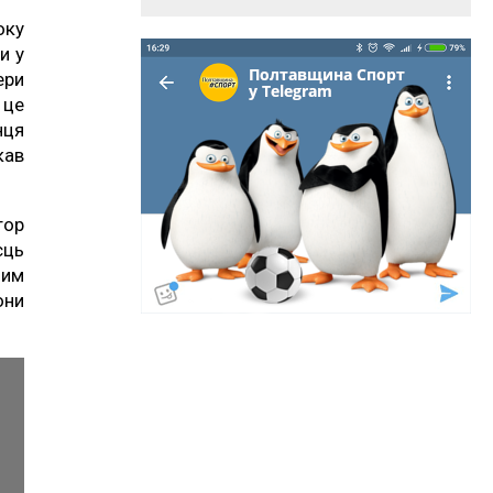
оку
и у
ери
 це
нця
кав
тор
єць
шим
они