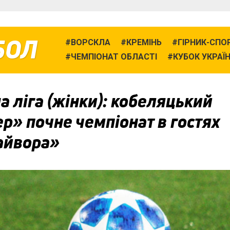
БОЛ
ВОРСКЛА
КРЕМІНЬ
ГІРНИК-СПО
ЧЕМПІОНАТ ОБЛАСТІ
КУБОК УКРАЇ
 ліга (жінки): кобеляцький
р» почне чемпіонат в гостях
айвора»