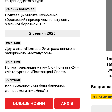
та тринадцятого турів
ВІЛЬНА БОРОТЬБА
Полтавець Микита Кузьменко —
«бронзовий» призер чемпіонату світу
з вільної боротьби U17
2 серпня 2026
ФУТБОЛ
Друга ліга: «Полтава-2» зіграла внічию із
запорізьким «Металургом»
Та
ФУТБОЛ
ва
Пряма трансляція матчу СК «Полтава-2» —
ц
«Металург» на «Полтавщині Спорт»
по
ФУТБОЛ
Ігор Тимченко: «Ми були ближчими
Владисла
до перемоги ніж „Нива“ »
ВІКТОР В
БІЛЬШЕ НОВИН
АРХІВ