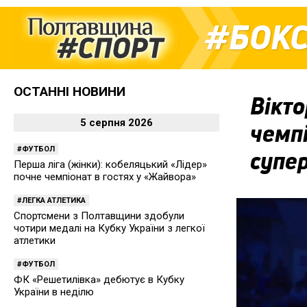
БОК
ОСТАННІ НОВИНИ
Вікто
5 серпня 2026
чемпі
ФУТБОЛ
супер
Перша ліга (жінки): кобеляцький «Лідер»
почне чемпіонат в гостях у «Жайвора»
ЛЕГКА АТЛЕТИКА
Спортсмени з Полтавщини здобули
чотири медалі на Кубку України з легкої
атлетики
ФУТБОЛ
ФК «Решетилівка» дебютує в Кубку
України в неділю