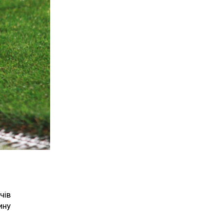
чів
ину