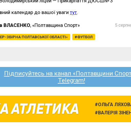
Володимирський ліцей — Прикарпаття ДЮСШ№ 3
вний календар до вашої уваги
тут
.
в ВЛАСЕНКО
, «Полтавщина Спорт»
5 серпн
ЕР-ЗБІРНА ПОЛТАВСЬКОЇ ОБЛАСТІ»
ФУТБОЛ
Підписуйтесь на канал «Полтавщини Спорт
Telegram!
А АТЛЕТИКА
ОЛЬГА ЛЯХОВ
ВАЛЕРІЯ ЗІНЕ