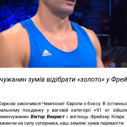
ужанин зумів відібрати «золото» у Фре
Харкові закінчився Чемпіонат Європи з боксу. В останнь
нальному поєдинку у ваговій категорії +91 кг зійшл
еменчужанин
Віктор Вихрист
і англієць Фрейзер Кларк.
ажаючи на силу суперника, наш земляк зумів перемогти.