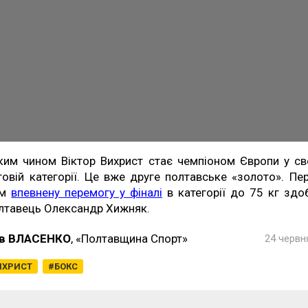
ким чином Віктор Вихрист стає чемпіоном Європи у св
говій категорії. Це вже друге полтавське «золото». Пе
им
впевнену перемогу у фіналі
в категорії до 75 кг здо
лтавець Олександр Хижняк.
в ВЛАСЕНКО
, «Полтавщина Спорт»
24 червня
ИХРИСТ
БОКС