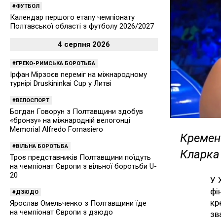
ФУТБОЛ
Календар першого етапу чемпіонату
Полтавської області з футболу 2026/2027
4 серпня 2026
ГРЕКО-РИМСЬКА БОРОТЬБА
Ірфан Мірзоєв переміг на міжнародному
турнірі Druskininkai Cup у Литві
ВЕЛОСПОРТ
Богдан Говорун з Полтавщини здобув
«бронзу» на міжнародній велогонці
Memorial Alfredo Fornasiero
Кременч
ВІЛЬНА БОРОТЬБА
Кларка
Троє представників Полтавщини поїдуть
на чемпіонат Європи з вільної боротьби U-
20
У 
фі
ДЗЮДО
кр
Ярослав Омельченко з Полтавщини їде
на чемпіонат Європи з дзюдо
зв