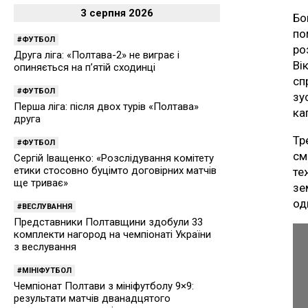
3 серпня 2026
Бо
по
ФУТБОЛ
ро
Друга ліга: «Полтава-2» не виграє і
Ві
опиняється на п’ятій сходинці
сп
ФУТБОЛ
зу
Перша ліга: після двох турів «Полтава»
ка
друга
Тр
ФУТБОЛ
см
Сергій Іващенко: «Розслідування комітету
етики стосовно буцімто договірних матчів
те
ще триває»
зе
од
ВЕСЛУВАННЯ
Представники Полтавщини здобули 33
комплекти нагород на чемпіонаті України
з веслування
МІНІФУТБОЛ
Чемпіонат Полтави з мініфутболу 9×9:
результати матчів дванадцятого