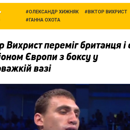
С
ОЛЕКСАНДР ХИЖНЯК
ВІКТОР ВИХРИСТ
ГАННА ОХОТА
р Вихрист переміг британця і 
оном Європи з боксу у
важкій вазі