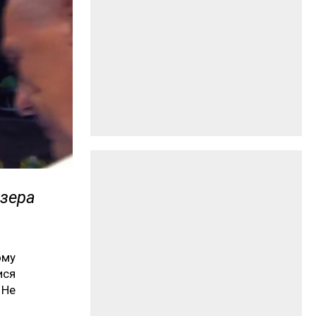
йзера
ому
ися
 Не