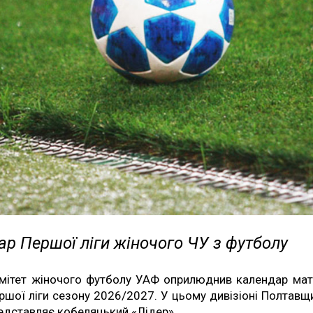
р Першої ліги жіночого ЧУ з футболу
мітет жіночого футболу УАФ оприлюднив календар мат
ршої ліги сезону 2026/2027. У цьому дивізіоні Полтавщ
едставляє кобеляцький «Лідер».