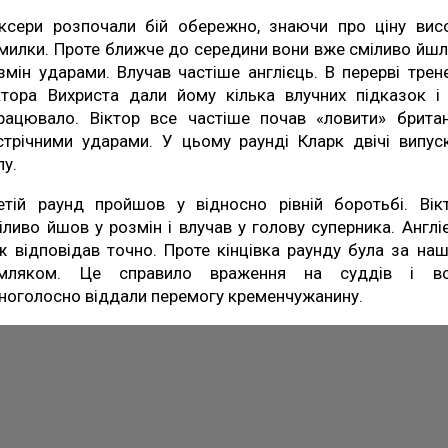
ксери розпочали бій обережно, знаючи про ціну вис
милки. Проте ближче до середини вони вже сміливо йшл
змін ударами. Влучав частіше англієць. В перерві трен
ктора Вихриста дали йому кілька влучних підказок і
рацювало. Віктор все частіше почав «ловити» брита
стрічними ударами. У цьому раунді Кларк двічі випус
пу.
етій раунд пройшов у відносно рівній боротьбі. Вік
іливо йшов у розмін і влучав у голову суперника. Англі
ж відповідав точно. Проте кінцівка раунду була за на
мляком. Це справило враження на суддів і в
ноголосно віддали перемогу кременчужанину.