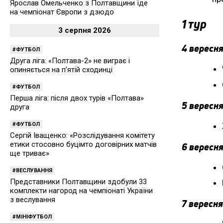
Ярослав Омельченко з Полтавщини їде
на чемпіонат Європи з дзюдо
1 тур
3 серпня 2026
4 вересня
ФУТБОЛ
Друга ліга: «Полтава-2» не виграє і
опиняється на п’ятій сходинці
ФУТБОЛ
Перша ліга: після двох турів «Полтава»
5 вересня
друга
ФУТБОЛ
Сергій Іващенко: «Розслідування комітету
етики стосовно буцімто договірних матчів
6 вересня
ще триває»
ВЕСЛУВАННЯ
Представники Полтавщини здобули 33
комплекти нагород на чемпіонаті України
з веслування
7 вересня
МІНІФУТБОЛ