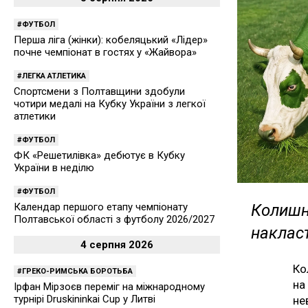
ФУТБОЛ
Перша ліга (жінки): кобеляцький «Лідер»
почне чемпіонат в гостях у «Жайвора»
ЛЕГКА АТЛЕТИКА
Спортсмени з Полтавщини здобули
чотири медалі на Кубку України з легкої
атлетики
ФУТБОЛ
ФК «Решетилівка» дебютує в Кубку
України в неділю
ФУТБОЛ
Календар першого етапу чемпіонату
Колишні
Полтавської області з футболу 2026/2027
наклас
4 серпня 2026
Ко
ГРЕКО-РИМСЬКА БОРОТЬБА
на
Ірфан Мірзоєв переміг на міжнародному
турнірі Druskininkai Cup у Литві
не