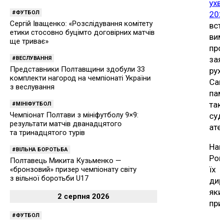
ух
ФУТБОЛ
20
Сергій Іващенко: «Розслідування комітету
вс
етики стосовно буцімто договірних матчів
ви
ще триває»
пр
за
ВЕСЛУВАННЯ
Представники Полтавщини здобули 33
ру
комплекти нагород на чемпіонаті України
Са
з веслування
па
та
МІНІФУТБОЛ
Чемпіонат Полтави з мініфутболу 9×9:
су
результати матчів дванадцятого
ат
та тринадцятого турів
На
ВІЛЬНА БОРОТЬБА
Ро
Полтавець Микита Кузьменко —
їх
«бронзовий» призер чемпіонату світу
з вільної боротьби U17
ди
як
2 серпня 2026
пр
ФУТБОЛ