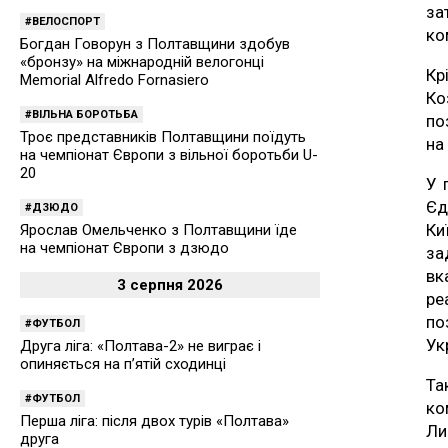
за
ВЕЛОСПОРТ
ко
Богдан Говорун з Полтавщини здобув
«бронзу» на міжнародній велогонці
Кр
Memorial Alfredo Fornasiero
Ко
ВІЛЬНА БОРОТЬБА
по
Троє представників Полтавщини поїдуть
на
на чемпіонат Європи з вільної боротьби U-
20
У 
Єд
ДЗЮДО
Ки
Ярослав Омельченко з Полтавщини їде
на чемпіонат Європи з дзюдо
за
вк
3 серпня 2026
ре
по
ФУТБОЛ
Ук
Друга ліга: «Полтава-2» не виграє і
опиняється на п’ятій сходинці
Та
ФУТБОЛ
ко
Перша ліга: після двох турів «Полтава»
Ли
друга