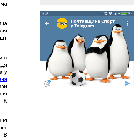
ума
яна
ння
ешт
и з
ддя
а у
вня
ири
ння
ЦПК
ння
лег
. В