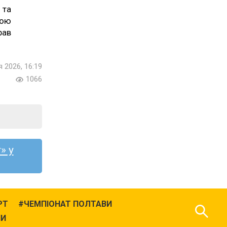
 та
ьою
рав
я 2026, 16:19
1066
» у
РТ
ЧЕМПІОНАТ ПОЛТАВИ
НИ