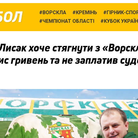
БОЛ
ВОРСКЛА
КРЕМІНЬ
ГІРНИК-СПО
ЧЕМПІОНАТ ОБЛАСТІ
КУБОК УКРАЇ
Лисак хоче стягнути з «Ворс
ис гривень та не заплатив су