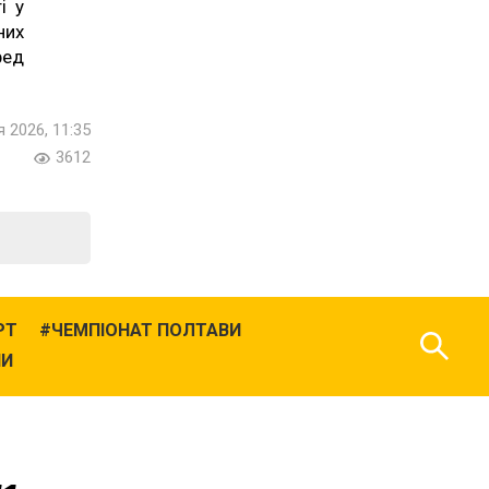
і у
них
ред
 2026, 11:35
3612
РТ
ЧЕМПІОНАТ ПОЛТАВИ
НИ