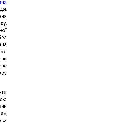
вня
дя,
ння
су,
ної
без
ана
рто
сак
кає
без
нта
всю
ний
и»,
уса