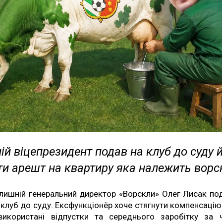
й віцепрезидент подав на клуб до суду й
ти арешт на квартиру яка належить вор
лишній генеральний директор «Ворскли» Олег Лисак по
 клуб до суду. Ексфункціонёр хоче стягнути компенсацію
використані відпустки та середнього заробітку за 