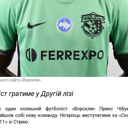
йного сайту «Ворскли»
ст гратиме у Другій лізі
 один колишній футболіст «Ворскли» Принс Чібу
айшов собі нову команду. Нігерієць виступатиме за «Ск
11» зі Стрию.