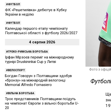
ФУТБОЛ
ФК «Решетилівка» дебютує в Кубку
України в неділю
ФУТБОЛ
Календар першого етапу чемпіонату
Полтавської області з футболу 2026/2027
4 серпня 2026
ГРЕКО-РИМСЬКА БОРОТЬБА
Ірфан Мірзоєв переміг на міжнародному
турнірі Druskininkai Cup у Литві
Фото з офіці
ВЕЛОСПОРТ
Богдан Говорун з Полтавщини здобув
Футболі
«бронзу» на міжнародній велогонці
Memorial Alfredo Fornasiero
ВІЛЬНА БОРОТЬБА
Ще
Троє представників Полтавщини поїдуть
зн
на чемпіонат Європи з вільної боротьби U-
19
20