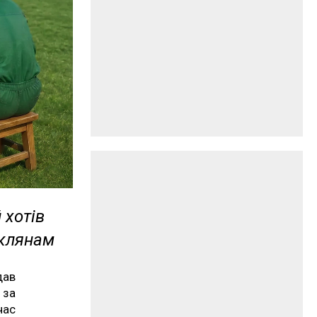
 хотів
склянам
дав
 за
час