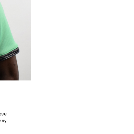
езе
алу