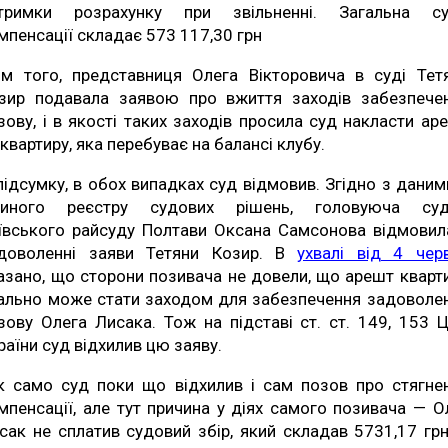
тримки розрахунку при звільненні. Загальна с
мпенсації складає 573 117,30 грн
ім того, представниця Олега Вікторовича в суді Тет
зир подавала заявою про вжиття заходів забезпече
зову, і в якості таких заходів просила суд накласти ар
 квартиру, яка перебуває на балансі клубу.
підсумку, в обох випадках суд відмовив. Згідно з даним
иного реєстру судових рішень, головуюча су
ївського райсуду Полтави Оксана Самсонова відмовил
доволенні заяви Тетяни Козир. В
ухвалі від 4 чер
азано, що сторони позивача не довели, що арешт кварт
ально може стати заходом для забезпечення задоволе
зову Олега Лисака. Тож на підставі ст. ст. 149, 153 
раїни суд відхилив цю заяву.
к само суд поки що відхилив і сам позов про стягне
мпенсації, але тут причина у діях самого позивача — О
сак не сплатив судовий збір, який складав 5731,17 грн