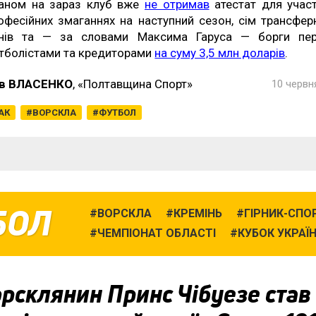
аном на зараз клуб вже
не отримав
атестат для участ
офесійних змаганнях на наступний сезон, сім трансфер
нів та — за словами Максима Гаруса — борги пе
тболістами та кредиторами
на суму 3,5 млн доларів
.
в ВЛАСЕНКО
, «Полтавщина Спорт»
10 червня
АК
ВОРСКЛА
ФУТБОЛ
БОЛ
ВОРСКЛА
КРЕМІНЬ
ГІРНИК-СПО
ЧЕМПІОНАТ ОБЛАСТІ
КУБОК УКРАЇ
рсклянин Принс Чібуезе став