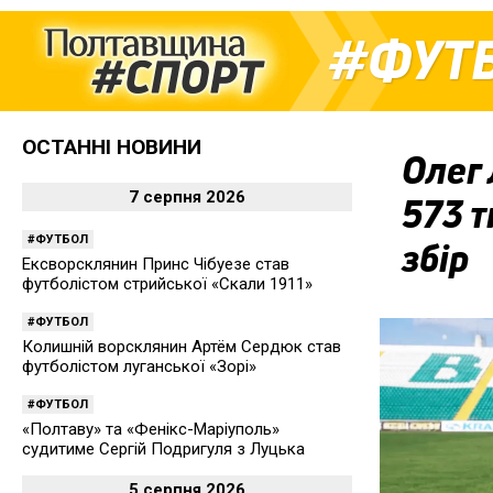
ФУТ
ОСТАННІ НОВИНИ
Олег 
7 серпня 2026
573 т
ФУТБОЛ
збір
Ексворсклянин Принс Чібуезе став
футболістом стрийської «Скали 1911»
ФУТБОЛ
Колишній ворсклянин Артём Сердюк став
футболістом луганської «Зорі»
ФУТБОЛ
«Полтаву» та «Фенікс-Маріуполь»
судитиме Сергій Подригуля з Луцька
5 серпня 2026