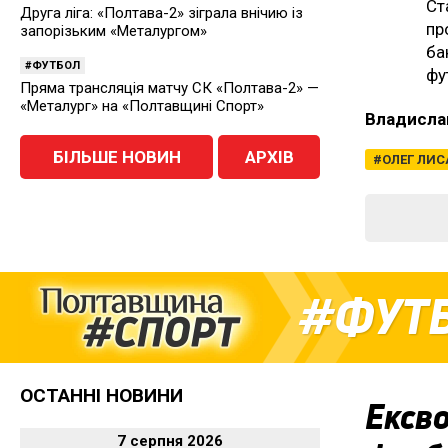
Ст
Друга ліга: «Полтава-2» зіграла внічию із
пр
запорізьким «Металургом»
ба
ФУТБОЛ
фу
Пряма трансляція матчу СК «Полтава-2» —
«Металург» на «Полтавщині Спорт»
Владисла
БІЛЬШЕ НОВИН
АРХІВ
ОЛЕГ ЛИС
ФУТ
ОСТАННІ НОВИНИ
Ексво
7 серпня 2026