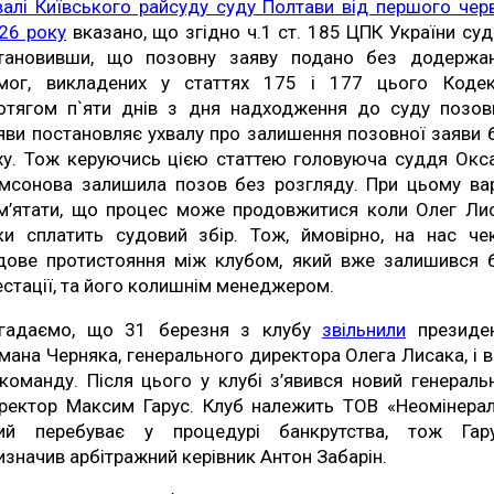
валі Київського райсуду суду Полтави від першого чер
26 року
вказано, що згідно ч.1 ст. 185 ЦПК України суд
тановивши, що позовну заяву подано без додержа
мог, викладених у статтях 175 і 177 цього Кодек
отягом п`яти днів з дня надходження до суду позов
яви постановляє ухвалу про залишення позовної заяви 
ху. Тож керуючись цією статтею головуюча суддя Окс
мсонова залишила позов без розгляду. При цьому ва
м’ятати, що процес може продовжитися коли Олег Ли
ки сплатить судовий збір. Тож, ймовірно, на нас че
дове протистояння між клубом, який вже залишився 
естації, та його колишнім менеджером.
гадаємо, що 31 березня з клубу
звільнили
президе
мана Черняка, генерального директора Олега Лисака, і 
 команду. Після цього у клубі з’явився новий генераль
ректор Максим Гарус. Клуб належить ТОВ «Неомінерал
ий перебуває у процедурі банкрутства, тож Гар
изначив арбітражний керівник Антон Забарін.