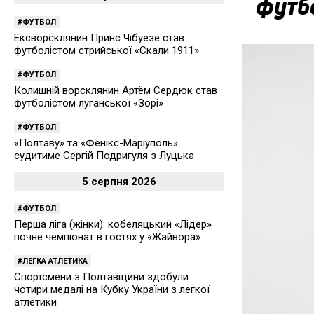
футбо
ФУТБОЛ
Ексворсклянин Принс Чібуезе став
футболістом стрийської «Скали 1911»
ФУТБОЛ
Колишній ворсклянин Артём Сердюк став
футболістом луганської «Зорі»
ФУТБОЛ
«Полтаву» та «Фенікс-Маріуполь»
судитиме Сергій Подригуля з Луцька
5 серпня 2026
ФУТБОЛ
Перша ліга (жінки): кобеляцький «Лідер»
почне чемпіонат в гостях у «Жайвора»
ЛЕГКА АТЛЕТИКА
Спортсмени з Полтавщини здобули
чотири медалі на Кубку України з легкої
атлетики