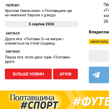
Пр
ДЗЮДО
«Г
Ярослав Омельченко з Полтавщини їде
на чемпіонат Європи з дзюдо
ко
26
3 серпня 2026
Владисла
ФУТБОЛ
Друга ліга: «Полтава-2» не виграє і
ВОРСКЛА
опиняється на п’ятій сходинці
ФУТБОЛ
Перша ліга: після двох турів «Полтава»
друга
БІЛЬШЕ НОВИН
АРХІВ
ФУТ