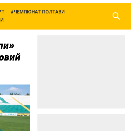
РТ
ЧЕМПІОНАТ ПОЛТАВИ
НИ
кли»
довий