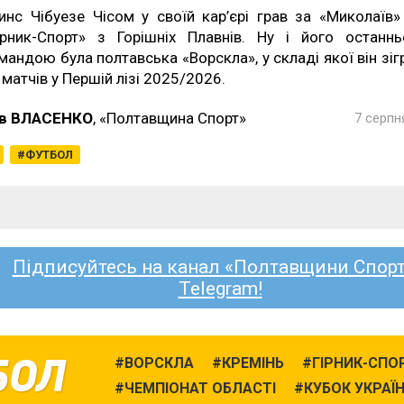
инс Чібуезе Чісом у своїй кар’єрі грав за «Миколаїв»
ірник-Спорт» з Горішніх Плавнів. Ну і його останн
мандою була полтавська «Ворскла», у складі якої він зіг
 матчів у Першій лізі 2025/2026.
в ВЛАСЕНКО
, «Полтавщина Спорт»
7 серпн
ФУТБОЛ
Підписуйтесь на канал «Полтавщини Спорт
Telegram!
БОЛ
ВОРСКЛА
КРЕМІНЬ
ГІРНИК-СПО
ЧЕМПІОНАТ ОБЛАСТІ
КУБОК УКРАЇ