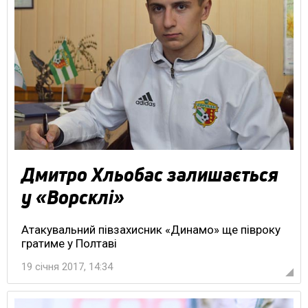
Дмитро Хльобас залишається
у «Ворсклі»
Атакувальний півзахисник «Динамо» ще півроку
гратиме у Полтаві
19 січня 2017, 14:34