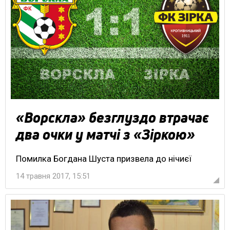
«Ворскла» безглуздо втрачає
два очки у матчі з «Зіркою»
Помилка Богдана Шуста призвела до нічиєї
14 травня 2017, 15:51