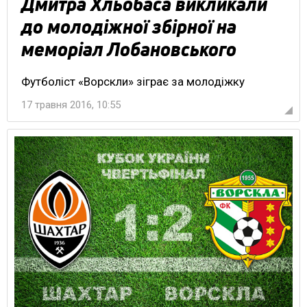
Дмитра Хльобаса викликали
до молодіжної збірної на
меморіал Лобановського
Футболіст «Ворскли» зіграє за молодіжку
17 травня 2016, 10:55